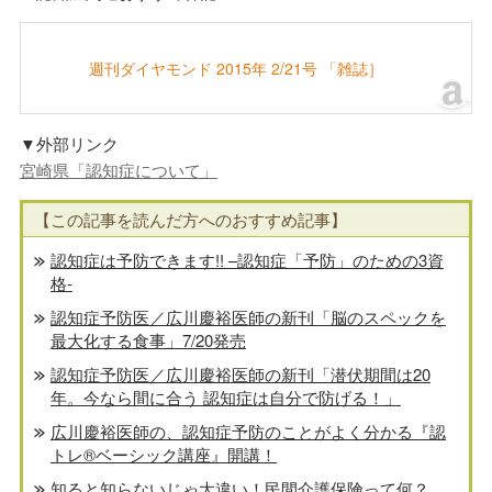
週刊ダイヤモンド 2015年 2/21号 「雑誌］
▼外部リンク
宮崎県「認知症について」
【この記事を読んだ方へのおすすめ記事】
認知症は予防できます!! –認知症「予防」のための3資
格-
認知症予防医／広川慶裕医師の新刊「脳のスペックを
最大化する食事」7/20発売
認知症予防医／広川慶裕医師の新刊「潜伏期間は20
年。今なら間に合う 認知症は自分で防げる！」
広川慶裕医師の、認知症予防のことがよく分かる『認
トレ®️ベーシック講座』開講！
知ると知らないじゃ大違い！民間介護保険って何？