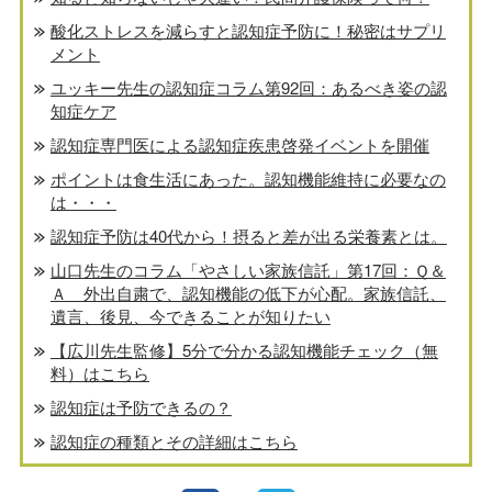
酸化ストレスを減らすと認知症予防に！秘密はサプリ
メント
ユッキー先生の認知症コラム第92回：あるべき姿の認
知症ケア
認知症専門医による認知症疾患啓発イベントを開催
ポイントは食生活にあった。認知機能維持に必要なの
は・・・
認知症予防は40代から！摂ると差が出る栄養素とは。
山口先生のコラム「やさしい家族信託」第17回：Ｑ＆
Ａ 外出自粛で、認知機能の低下が心配。家族信託、
遺言、後見、今できることが知りたい
【広川先生監修】5分で分かる認知機能チェック（無
料）はこちら
認知症は予防できるの？
認知症の種類とその詳細はこちら