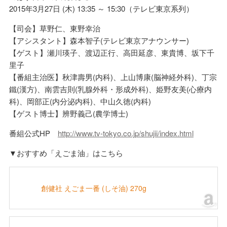
2015年3月27日 (木) 13:35 ～ 15:30（テレビ東京系列）
【司会】草野仁、東野幸治
【アシスタント】森本智子(テレビ東京アナウンサー)
【ゲスト】瀬川瑛子、渡辺正行、高田延彦、東貴博、坂下千
里子
【番組主治医】秋津壽男(内科)、上山博康(脳神経外科)、丁宗
鐵(漢方)、南雲吉則(乳腺外科・形成外科)、姫野友美(心療内
科)、岡部正(内分泌内科)、中山久徳(内科)
【ゲスト博士】辨野義己(農学博士)
番組公式HP
http://www.tv-tokyo.co.jp/shujii/index.html
▼おすすめ「えごま油」はこちら
創健社 えごま一番 (しそ油) 270g