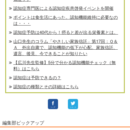
認知症専門医による認知症疾患啓発イベントを開催
ポイントは食生活にあった。認知機能維持に必要なの
は・・・
認知症予防は40代から！摂ると差が出る栄養素とは。
山口先生のコラム「やさしい家族信託」第17回：Ｑ＆
Ａ 外出自粛で、認知機能の低下が心配。家族信託、
遺言、後見、今できることが知りたい
【広川先生監修】5分で分かる認知機能チェック（無
料）はこちら
認知症は予防できるの？
認知症の種類とその詳細はこちら
編集部ピックアップ