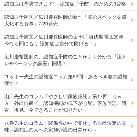
認知症は予防できます!! –認知症「予防」のための3資格-
認知症予防医／広川慶裕医師の新刊「脳のスペックを最
大化する食事」7/20発売
認知症予防医／広川慶裕医師の 新刊「潜伏期間は20年。
今なら間に合う 認知症は自分で防げる！」
広川慶裕医師の、認知症予防のことがよく分かる『認ト
レ®️ベーシック講座』開講！
ユッキー先生の認知症コラム第92回：あるべき姿の認知
症ケア
山口先生のコラム「やさしい家族信託」第17回：Ｑ＆
Ａ 外出自粛で、認知機能の低下が心配。家族信託、遺
言、後見、今できることが知りたい
八巻先生のコラム：関係性の中で変化する自己決定の意
味～認知症の人への家族介護の日常から～