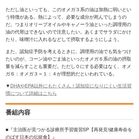
ただし油といっても、このオメガ３系の油は加熱に弱いとい
う特徴がある。熱によって、必要な成分が死んでしまうの
だ。つまりオリーブオイルやキャノーラ油といった調理用の
油の代替はできないので注意したい。あくまでサラダにかけ
たり、味噌汁に入れるなどして摂取するようにしよう。
また、認知症予防を考えるときに、調理用の油でも気をつけ
たいのが、コーン油やごま油といったオメガ６系の油の摂取
量を減らすことも重要だ。ただし０にする必要はなく、オメ
ガ６：オメガ３＝１：４が理想的だといわれている。
▼
DHAやEPA以外にもたくさん！認知症になりにくい生活習
慣について詳細はこちら
番組内容
■『主治医が見つかる診療所予習復習SP【再発見!健康寿命を
のばす日本の伝統食】』