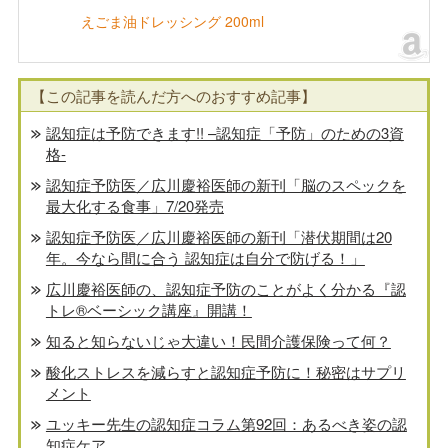
えごま油ドレッシング 200ml
【この記事を読んだ方へのおすすめ記事】
認知症は予防できます!! –認知症「予防」のための3資
格-
認知症予防医／広川慶裕医師の新刊「脳のスペックを
最大化する食事」7/20発売
認知症予防医／広川慶裕医師の新刊「潜伏期間は20
年。今なら間に合う 認知症は自分で防げる！」
広川慶裕医師の、認知症予防のことがよく分かる『認
トレ®️ベーシック講座』開講！
知ると知らないじゃ大違い！民間介護保険って何？
酸化ストレスを減らすと認知症予防に！秘密はサプリ
メント
ユッキー先生の認知症コラム第92回：あるべき姿の認
知症ケア