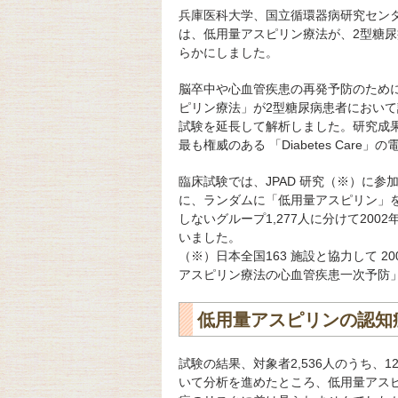
兵庫医科大学、国立循環器病研究セン
は、低用量アスピリン療法が、2型糖
らかにしました。
脳卒中や心血管疾患の再発予防のため
ピリン療法」が2型糖尿病患者におい
試験を延長して解析しました。研究成果
最も権威のある 「Diabetes Care
臨床試験では、JPAD 研究（※）に参
に、ランダムに「低用量アスピリン」を
しないグループ1,277人に分けて200
いました。
（※）日本全国163 施設と協力して 2
アスピリン療法の心血管疾患一次予防
低用量アスピリンの認知
試験の結果、対象者2,536人のうち、
いて分析を進めたところ、低用量アスピリ