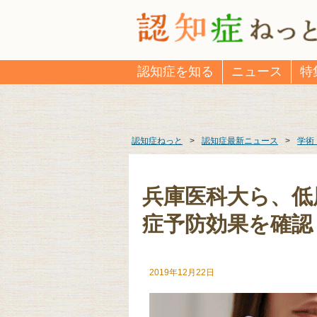
認知症を知る
ニュース
特
認知症ねっと
>
認知症最新ニュース
>
学術
兵庫医科大ら、低
症予防効果を確認
2019年12月22日