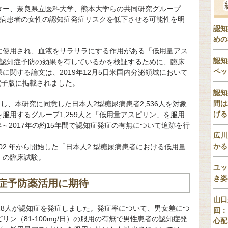
ター、奈良県立医科大学、熊本大学らの共同研究グループ
尿病患者の女性の認知症発症リスクを低下させる可能性を明
認知
めの
に使用され、血液をサラサラにする作用がある「低用量アス
認知
て認知症予防の効果を有しているかを検証するために、臨床
ペッ
に関する論文は、2019年12月5日米国内分泌領域において
」の電子版に掲載されました。
認知
間は
加し、本研究に同意した日本人2型糖尿病患者2,536人を対象
げる
服用するグループ1,259人と「低用量アスピリン」を服用
2年～2017年の約15年間で認知症発症の有無について追跡を行
広川
かる
002 年から開始した「日本人2 型糖尿病患者における低用量
」の臨床試験。
ユッ
き姿
症予防薬活用に期待
山口
128人が認知症を発症しました。発症率について、男女差につ
回：
ン（81-100mg/日）の服用の有無で男性患者の認知症発
心配