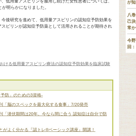
が、低用量アスピリンを服用し続けた女性患者については、
が知
とが明らかになりました。
八巻
、今後研究を進めて、低用量アスピリンの認知症予防効果を
己決
アスピリンが認知症予防薬として活用されることが期待され
常か
今野
回：
における低用量アスピリン療法の認知症予防効果を臨床試験
「予防」のための3資格-
「脳のスペックを最大化する食事」7/20発売
刊「潜伏期間は20年。今なら間に合う 認知症は自分で防
とがよく分かる『認トレ®️ベーシック講座』開講！