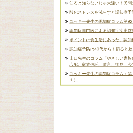
知ると知らないじゃ大違い！民間
酸化ストレスを減らすと認知症予
ユッキー先生の認知症コラム第9
認知症専門医による認知症疾患啓
ポイントは食生活にあった。認知
認知症予防は40代から！摂ると
山口先生のコラム「やさしい家族
心配。家族信託、遺言、後見、今
ユッキー先生の認知症コラム：第
１）