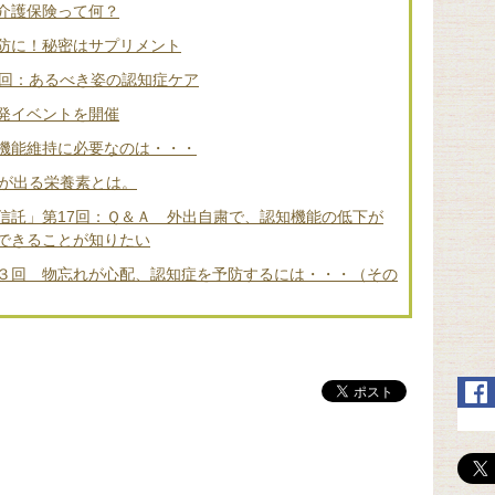
介護保険って何？
防に！秘密はサプリメント
2回：あるべき姿の認知症ケア
発イベントを開催
機能維持に必要なのは・・・
差が出る栄養素とは。
信託」第17回：Ｑ＆Ａ 外出自粛で、認知機能の低下が
できることが知りたい
３回 物忘れが心配、認知症を予防するには・・・（その