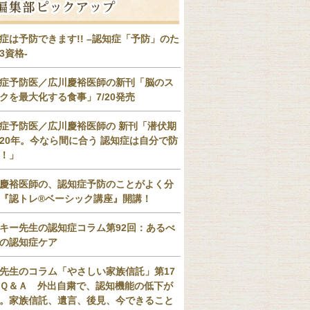
症は予防できます!! –認知症「予防」のた
3資格-
症予防医／広川慶裕医師の新刊「脳のス
クを最大化する食事」7/20発売
症予防医／広川慶裕医師の 新刊「潜伏期
20年。今なら間に合う 認知症は自分で防
！」
慶裕医師の、認知症予防のことがよく分
『認トレ®️ベーシック講座』開講！
キー先生の認知症コラム第92回：あるべ
の認知症ケア
先生のコラム「やさしい家族信託」第17
Ｑ＆Ａ 外出自粛で、認知機能の低下が
。家族信託、遺言、後見、今できること