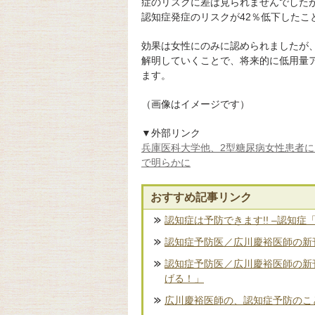
症のリスクに差は見られませんでした
認知症発症のリスクが42％低下したこ
効果は女性にのみに認められましたが
解明していくことで、将来的に低用量
ます。
（画像はイメージです）
▼外部リンク
兵庫医科大学他、2型糖尿病女性患者
で明らかに
おすすめ記事リンク
認知症は予防できます!! –認知症
認知症予防医／広川慶裕医師の新刊
認知症予防医／広川慶裕医師の新
げる！」
広川慶裕医師の、認知症予防のこ