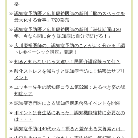
格-
認知症予防医／広川慶裕医師の新刊「脳のスペックを
最大化する食事」7/20発売
認知症予防医／広川慶裕医師の新刊「潜伏期間は20
年。今なら間に合う 認知症は自分で防げる！」
広川慶裕医師の、認知症予防のことがよく分かる『認
トレ®️ベーシック講座』開講！
知ると知らないじゃ大違い！民間介護保険って何？
酸化ストレスを減らすと認知症予防に！秘密はサプリ
メント
ユッキー先生の認知症コラム第92回：あるべき姿の認
知症ケア
認知症専門医による認知症疾患啓発イベントを開催
ポイントは食生活にあった。認知機能維持に必要なの
は・・・
認知症予防は40代から！摂ると差が出る栄養素とは。
山口先生のコラム「やさしい家族信託」第17回：Ｑ＆