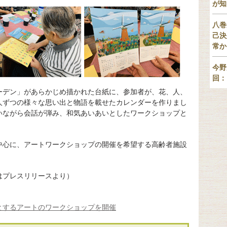
が知
八巻
己決
常か
今野
回：
ーデン」があらかじめ描かれた台紙に、参加者が、花、人、
人ずつの様々な思い出と物語を載せたカレンダーを作りまし
いながら会話が弾み、和気あいあいとしたワークショップと
中心に、アートワークショップの開催を希望する高齢者施設
はプレスリリースより）
とするアートのワークショップを開催