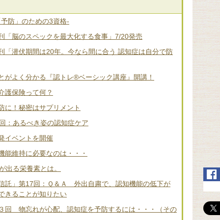
「予防」のための3資格-
「脳のスペックを最大化する食事」7/20発売
刊「潜伏期間は20年。今なら間に合う 認知症は自分で防
とがよく分かる『認トレ®️ベーシック講座』開講！
介護保険って何？
防に！秘密はサプリメント
2回：あるべき姿の認知症ケア
発イベントを開催
機能維持に必要なのは・・・
差が出る栄養素とは。
信託」第17回：Ｑ＆Ａ 外出自粛で、認知機能の低下が
できることが知りたい
３回 物忘れが心配、認知症を予防するには・・・（その