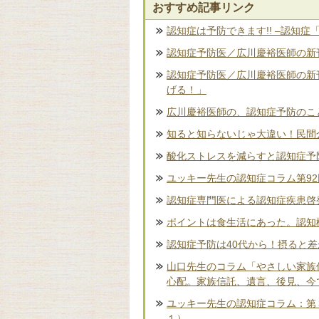
おすすめ記事リンク
認知症は予防できます!! –認知症
認知症予防医／広川慶裕医師の新刊
認知症予防医／広川慶裕医師の新
げる！」
広川慶裕医師の、認知症予防のこ
知ると知らないじゃ大違い！民間
酸化ストレスを減らすと認知症予
ユッキー先生の認知症コラム第9
認知症専門医による認知症疾患啓
ポイントは食生活にあった。認知
認知症予防は40代から！摂ると
山口先生のコラム「やさしい家族
心配。家族信託、遺言、後見、今
ユッキー先生の認知症コラム：第
１）