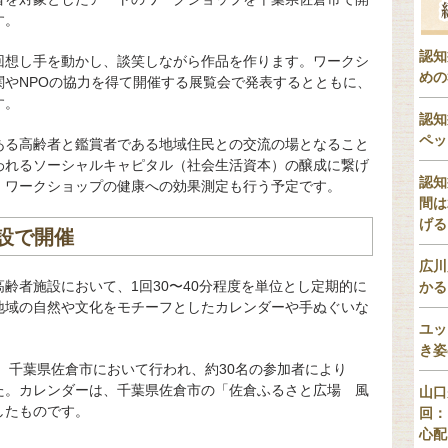
す。
認知
回想し手を動かし、談笑しながら作品を作ります。ワークシ
めの
関やNPOの協力を得て開催する展覧会で発表するとともに、
す。
認知
ペッ
ある高齢者と鑑賞者である地域住民との交流の場となること
われるソーシャルキャピタル（社会生活資本）の醸成に繋げ
認知
、ワークショップの健康への効果測定も行う予定です。
間は
げる
設で開催
広川
齢者施設において、1回30〜40分程度を単位とし定期的に
かる
地域の自然や文化をモチーフとしたカレンダーや手ぬぐいな
ユッ
き姿
火）千葉県佐倉市において行われ、約30名の参加者により
た。カレンダーは、千葉県佐倉市の「佐倉ふるさと広場 風
山口
したものです。
回：
心配