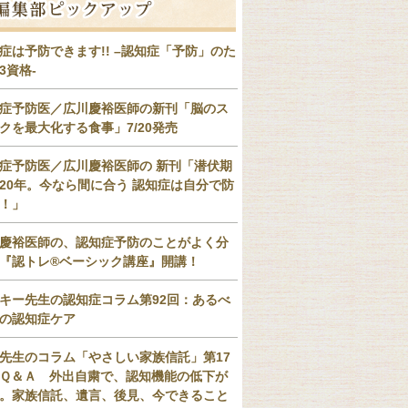
症は予防できます!! –認知症「予防」のた
3資格-
症予防医／広川慶裕医師の新刊「脳のス
クを最大化する食事」7/20発売
症予防医／広川慶裕医師の 新刊「潜伏期
20年。今なら間に合う 認知症は自分で防
！」
慶裕医師の、認知症予防のことがよく分
『認トレ®️ベーシック講座』開講！
キー先生の認知症コラム第92回：あるべ
の認知症ケア
先生のコラム「やさしい家族信託」第17
Ｑ＆Ａ 外出自粛で、認知機能の低下が
。家族信託、遺言、後見、今できること