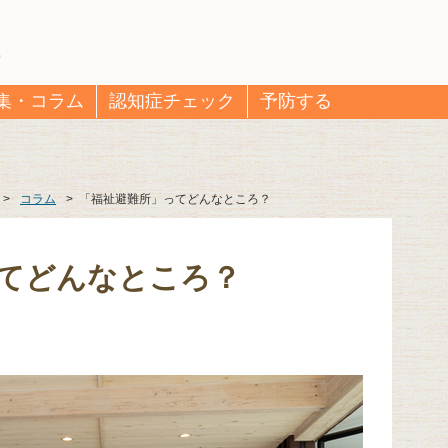
集・コラム
認知症チェック
予防する
>
コラム
>
「福祉避難所」ってどんなところ？
てどんなところ？