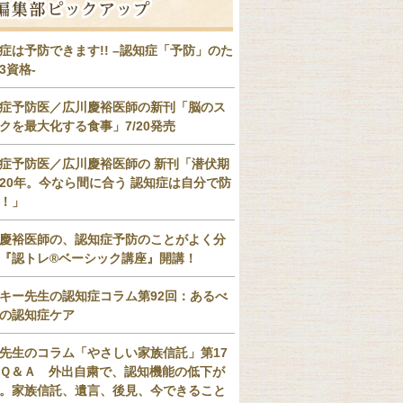
症は予防できます!! –認知症「予防」のた
3資格-
症予防医／広川慶裕医師の新刊「脳のス
クを最大化する食事」7/20発売
症予防医／広川慶裕医師の 新刊「潜伏期
20年。今なら間に合う 認知症は自分で防
！」
慶裕医師の、認知症予防のことがよく分
『認トレ®️ベーシック講座』開講！
キー先生の認知症コラム第92回：あるべ
の認知症ケア
先生のコラム「やさしい家族信託」第17
Ｑ＆Ａ 外出自粛で、認知機能の低下が
。家族信託、遺言、後見、今できること