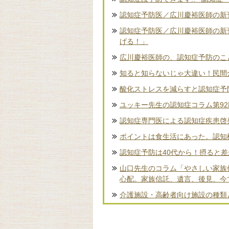
認知症予防医／広川慶裕医師の新刊
認知症予防医／広川慶裕医師の新
げる！」
広川慶裕医師の、認知症予防のこ
知ると知らないじゃ大違い！民間
酸化ストレスを減らすと認知症予
ユッキー先生の認知症コラム第9
認知症専門医による認知症疾患啓
ポイントは食生活にあった。認知
認知症予防は40代から！摂ると
山口先生のコラム「やさしい家族
心配。家族信託、遺言、後見、今
介護施設・高齢者向け施設の種類