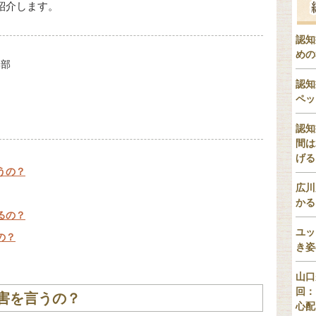
紹介します。
認知
めの
集部
認知
ペッ
認知
間は
げる
うの？
広川
かる
るの？
ユッ
の？
き姿
山口
回：
害を言うの？
心配