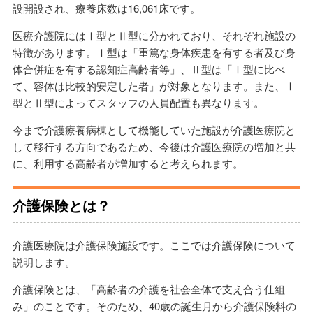
設開設され、療養床数は16,061床です。
医療介護院にはⅠ型とⅡ型に分かれており、それぞれ施設の
特徴があります。Ⅰ型は「重篤な身体疾患を有する者及び身
体合併症を有する認知症高齢者等」、Ⅱ型は「Ⅰ型に比べ
て、容体は比較的安定した者」が対象となります。また、Ⅰ
型とⅡ型によってスタッフの人員配置も異なります。
今まで介護療養病棟として機能していた施設が介護医療院と
して移行する方向であるため、今後は介護医療院の増加と共
に、利用する高齢者が増加すると考えられます。
介護保険とは？
介護医療院は介護保険施設です。ここでは介護保険について
説明します。
介護保険とは、「高齢者の介護を社会全体で支え合う仕組
み」のことです。そのため、40歳の誕生月から介護保険料の