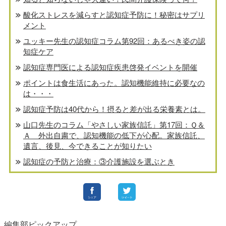
酸化ストレスを減らすと認知症予防に！秘密はサプリ
メント
ユッキー先生の認知症コラム第92回：あるべき姿の認
知症ケア
認知症専門医による認知症疾患啓発イベントを開催
ポイントは食生活にあった。認知機能維持に必要なの
は・・・
認知症予防は40代から！摂ると差が出る栄養素とは。
山口先生のコラム「やさしい家族信託」第17回：Ｑ＆
Ａ 外出自粛で、認知機能の低下が心配。家族信託、
遺言、後見、今できることが知りたい
認知症の予防と治療：③介護施設を選ぶとき
編集部ピックアップ