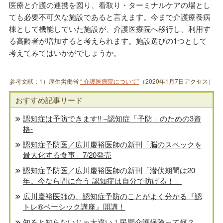
医療と介護の連携を図り、看取り・ターミナルケアの場とし
ても必要不可欠な施設であると言えます。今まで介護療養病
棟として機能していた施設が、介護医療院へ移行し、利用す
る高齢者が増加すると考えられます。施設選びの1つとして
考えてみてはいかがでしょうか。
参考文献：1）厚生労働省
“ 介護医療院について”
（2020年1月7日アクセス）
おすすめ記事リード
認知症は予防できます!! –認知症「予防」のための3資
格-
認知症予防医／広川慶裕医師の新刊「脳のスペックを
最大化する食事」7/20発売
認知症予防医／広川慶裕医師の新刊「潜伏期間は20
年。今なら間に合う 認知症は自分で防げる！」
広川慶裕医師の、認知症予防のことがよく分かる『認
トレ®️ベーシック講座』開講！
知ると知らないじゃ大違い！民間介護保険って何？