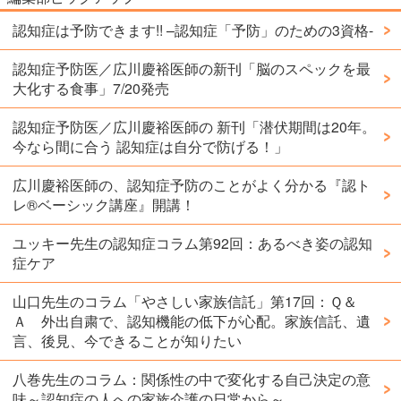
認知症は予防できます!! –認知症「予防」のための3資格-
認知症予防医／広川慶裕医師の新刊「脳のスペックを最
大化する食事」7/20発売
認知症予防医／広川慶裕医師の 新刊「潜伏期間は20年。
今なら間に合う 認知症は自分で防げる！」
広川慶裕医師の、認知症予防のことがよく分かる『認ト
レ®️ベーシック講座』開講！
ユッキー先生の認知症コラム第92回：あるべき姿の認知
症ケア
山口先生のコラム「やさしい家族信託」第17回：Ｑ＆
Ａ 外出自粛で、認知機能の低下が心配。家族信託、遺
言、後見、今できることが知りたい
八巻先生のコラム：関係性の中で変化する自己決定の意
味～認知症の人への家族介護の日常から～