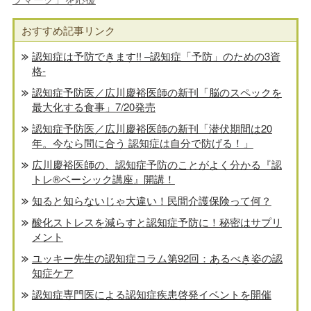
おすすめ記事リンク
認知症は予防できます!! –認知症「予防」のための3資
格-
認知症予防医／広川慶裕医師の新刊「脳のスペックを
最大化する食事」7/20発売
認知症予防医／広川慶裕医師の新刊「潜伏期間は20
年。今なら間に合う 認知症は自分で防げる！」
広川慶裕医師の、認知症予防のことがよく分かる『認
トレ®️ベーシック講座』開講！
知ると知らないじゃ大違い！民間介護保険って何？
酸化ストレスを減らすと認知症予防に！秘密はサプリ
メント
ユッキー先生の認知症コラム第92回：あるべき姿の認
知症ケア
認知症専門医による認知症疾患啓発イベントを開催