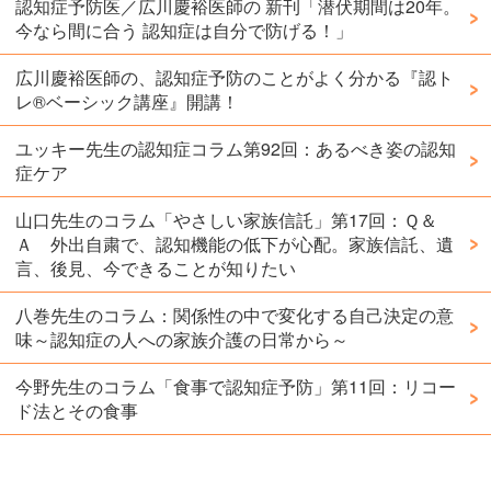
認知症予防医／広川慶裕医師の 新刊「潜伏期間は20年。
今なら間に合う 認知症は自分で防げる！」
広川慶裕医師の、認知症予防のことがよく分かる『認ト
レ®️ベーシック講座』開講！
ユッキー先生の認知症コラム第92回：あるべき姿の認知
症ケア
山口先生のコラム「やさしい家族信託」第17回：Ｑ＆
Ａ 外出自粛で、認知機能の低下が心配。家族信託、遺
言、後見、今できることが知りたい
八巻先生のコラム：関係性の中で変化する自己決定の意
味～認知症の人への家族介護の日常から～
今野先生のコラム「食事で認知症予防」第11回：リコー
ド法とその食事