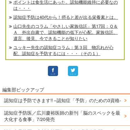
ポイントは食生活にあった。認知機能維持に必要なの
は・・・
認知症予防は40代から！摂ると差が出る栄養素とは。
山口先生のコラム「やさしい家族信託」第17回：Ｑ＆
Ａ 外出自粛で、認知機能の低下が心配。家族信託、
遺言、後見、今できることが知りたい
ユッキー先生の認知症コラム：第３回 物忘れが心
配、認知症を予防するには・・・（その１）
編集部ピックアップ
認知症は予防できます!! –認知症「予防」のための3資格-
認知症予防医／広川慶裕医師の新刊「脳のスペックを最
大化する食事」7/20発売