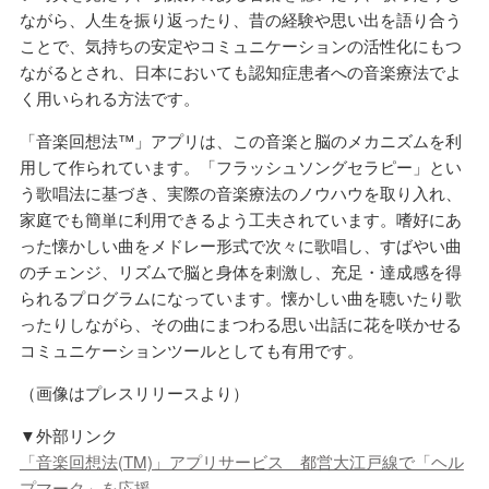
ながら、人生を振り返ったり、昔の経験や思い出を語り合う
ことで、気持ちの安定やコミュニケーションの活性化にもつ
ながるとされ、日本においても認知症患者への音楽療法でよ
く用いられる方法です。
「音楽回想法™」アプリは、この音楽と脳のメカニズムを利
用して作られています。「フラッシュソングセラピー」とい
う歌唱法に基づき、実際の音楽療法のノウハウを取り入れ、
家庭でも簡単に利用できるよう工夫されています。嗜好にあ
った懐かしい曲をメドレー形式で次々に歌唱し、すばやい曲
のチェンジ、リズムで脳と身体を刺激し、充足・達成感を得
られるプログラムになっています。懐かしい曲を聴いたり歌
ったりしながら、その曲にまつわる思い出話に花を咲かせる
コミュニケーションツールとしても有用です。
（画像はプレスリリースより）
▼外部リンク
「音楽回想法(TM)」アプリサービス 都営大江戸線で「ヘル
プマーク」を応援