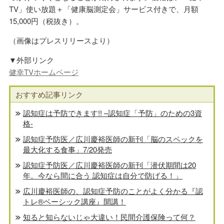
TV」使い放題＋「健康脳測定会」サービス付きで、月額
15,000円（税抜き）。
（画像はプレスリリースより）
▼外部リンク
健幸TVホームページ
おすすめ記事リンク
認知症は予防できます!! –認知症「予防」のための3資
格-
認知症予防医／広川慶裕医師の新刊「脳のスペックを
最大化する食事」7/20発売
認知症予防医／広川慶裕医師の新刊「潜伏期間は20
年。今なら間に合う 認知症は自分で防げる！」
広川慶裕医師の、認知症予防のことがよく分かる『認
トレ®️ベーシック講座』開講！
知ると知らないじゃ大違い！民間介護保険って何？