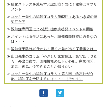
酸化ストレスを減らすと認知症予防に！秘密はサプリ
メント
ユッキー先生の認知症コラム第92回：あるべき姿の認
知症ケア
認知症専門医による認知症疾患啓発イベントを開催
ポイントは食生活にあった。認知機能維持に必要なの
は・・・
認知症予防は40代から！摂ると差が出る栄養素とは。
山口先生のコラム「やさしい家族信託」第17回：Ｑ＆
Ａ 外出自粛で、認知機能の低下が心配。家族信託、
遺言、後見、今できることが知りたい
ユッキー先生の認知症コラム：第３回 物忘れが心
配、認知症を予防するには・・・（その１）