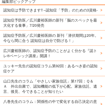
編集部ピックアップ
認知症は予防できます!! –認知症「予防」のための3資格-
認知症予防医／広川慶裕医師の新刊「脳のスペックを最
大化する食事」7/20発売
認知症予防医／広川慶裕医師の 新刊「潜伏期間は20年。
今なら間に合う 認知症は自分で防げる！」
広川慶裕医師の、認知症予防のことがよく分かる『認ト
レ®️ベーシック講座』開講！
ユッキー先生の認知症コラム第92回：あるべき姿の認知
症ケア
山口先生のコラム「やさしい家族信託」第17回：Ｑ＆
Ａ 外出自粛で、認知機能の低下が心配。家族信託、遺
言、後見、今できることが知りたい
八巻先生のコラム：関係性の中で変化する自己決定の意