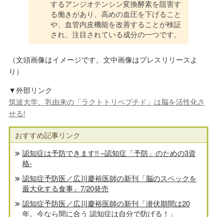
するアンジオテンシン変換酵素を阻害す
る働きがあり、高めの血圧を下げること
や、血管内皮機能を改善することが検証
され、注目されている成分の一つです。
（文頭画像はイメージです。文中画像はプレスリリースよ
り）
▼外部リンク
筑波大学、乳由来の「ラクトトリペプチド」は脳を活性化さ
せる!
おすすめ記事リンク
認知症は予防できます!! –認知症「予防」のための3資
格-
認知症予防医／広川慶裕医師の新刊「脳のスペックを
最大化する食事」7/20発売
認知症予防医／広川慶裕医師の新刊「潜伏期間は20
年。今なら間に合う 認知症は自分で防げる！」