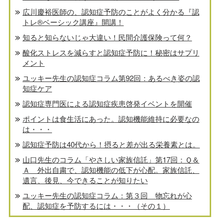
広川慶裕医師の、認知症予防のことがよく分かる『認
トレ®️ベーシック講座』開講！
知ると知らないじゃ大違い！民間介護保険って何？
酸化ストレスを減らすと認知症予防に！秘密はサプリ
メント
ユッキー先生の認知症コラム第92回：あるべき姿の認
知症ケア
認知症専門医による認知症疾患啓発イベントを開催
ポイントは食生活にあった。認知機能維持に必要なの
は・・・
認知症予防は40代から！摂ると差が出る栄養素とは。
山口先生のコラム「やさしい家族信託」第17回：Ｑ＆
Ａ 外出自粛で、認知機能の低下が心配。家族信託、
遺言、後見、今できることが知りたい
ユッキー先生の認知症コラム：第３回 物忘れが心
配、認知症を予防するには・・・（その１）