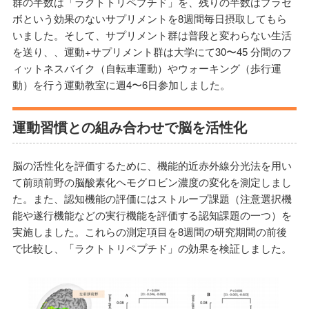
群の半数は「ラクトトリペプチド」を、残りの半数はプラセ
ボという効果のないサプリメントを8週間毎日摂取してもら
いました。そして、サプリメント群は普段と変わらない生活
を送り、、運動+サプリメント群は大学にて30〜45 分間のフ
ィットネスバイク（自転車運動）やウォーキング（歩行運
動）を行う運動教室に週4〜6日参加しました。
運動習慣との組み合わせで脳を活性化
脳の活性化を評価するために、機能的近赤外線分光法を用い
て前頭前野の脳酸素化ヘモグロビン濃度の変化を測定しまし
た。また、認知機能の評価にはストループ課題（注意選択機
能や遂行機能などの実行機能を評価する認知課題の一つ）を
実施しました。これらの測定項目を8週間の研究期間の前後
で比較し、「ラクトトリペプチド」の効果を検証しました。