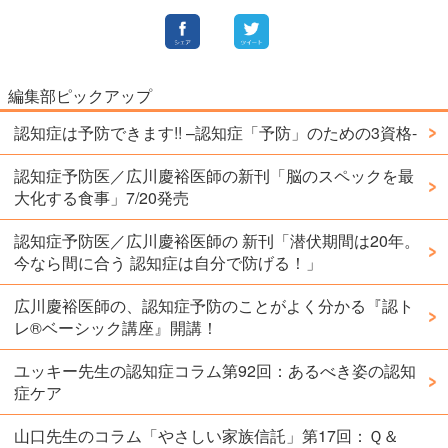
編集部ピックアップ
認知症は予防できます!! –認知症「予防」のための3資格-
認知症予防医／広川慶裕医師の新刊「脳のスペックを最
大化する食事」7/20発売
認知症予防医／広川慶裕医師の 新刊「潜伏期間は20年。
今なら間に合う 認知症は自分で防げる！」
広川慶裕医師の、認知症予防のことがよく分かる『認ト
レ®️ベーシック講座』開講！
ユッキー先生の認知症コラム第92回：あるべき姿の認知
症ケア
山口先生のコラム「やさしい家族信託」第17回：Ｑ＆