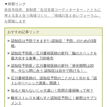
▼外部リンク
奈良市役所、新制度「生活支援コーディネーター」とともに
考える支え合う地域づくり。「地域の支え合いフォーラム」
を開催します
おすすめ記事リンク
認知症は予防できます!! –認知症「予防」のための3資
格-
認知症予防医／広川慶裕医師の新刊「脳のスペックを
最大化する食事」7/20発売
認知症予防医／広川慶裕医師の新刊「潜伏期間は20
年。今なら間に合う 認知症は自分で防げる！」
広川慶裕医師の、認知症予防のことがよく分かる『認
トレ®️ベーシック講座』開講！
知ると知らないじゃ大違い！民間介護保険って何？
酸化ストレスを減らすと認知症予防に！秘密はサプリ
メント