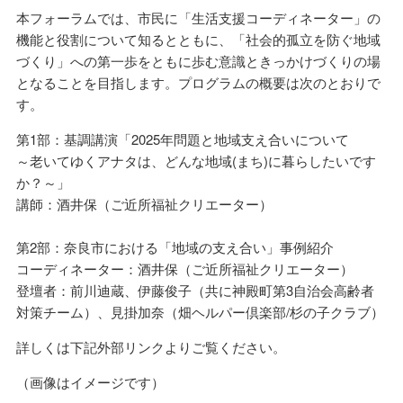
本フォーラムでは、市民に「生活支援コーディネーター」の
機能と役割について知るとともに、「社会的孤立を防ぐ地域
づくり」への第一歩をともに歩む意識ときっかけづくりの場
となることを目指します。プログラムの概要は次のとおりで
す。
第1部：基調講演「2025年問題と地域支え合いについて
～老いてゆくアナタは、どんな地域(まち)に暮らしたいです
か？～」
講師：酒井保（ご近所福祉クリエーター）
第2部：奈良市における「地域の支え合い」事例紹介
コーディネーター：酒井保（ご近所福祉クリエーター）
登壇者：前川迪蔵、伊藤俊子（共に神殿町第3自治会高齢者
対策チーム）、見掛加奈（畑ヘルパー倶楽部/杉の子クラブ）
詳しくは下記外部リンクよりご覧ください。
（画像はイメージです）