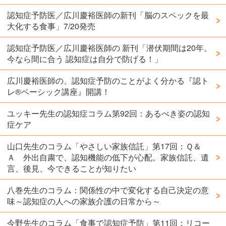
認知症予防医／広川慶裕医師の新刊「脳のスペックを最
大化する食事」7/20発売
認知症予防医／広川慶裕医師の 新刊「潜伏期間は20年。
今なら間に合う 認知症は自分で防げる！」
広川慶裕医師の、認知症予防のことがよく分かる『認ト
レ®️ベーシック講座』開講！
ユッキー先生の認知症コラム第92回：あるべき姿の認知
症ケア
山口先生のコラム「やさしい家族信託」第17回：Ｑ＆
Ａ 外出自粛で、認知機能の低下が心配。家族信託、遺
言、後見、今できることが知りたい
八巻先生のコラム：関係性の中で変化する自己決定の意
味～認知症の人への家族介護の日常から～
今野先生のコラム「食事で認知症予防」第11回：リコー