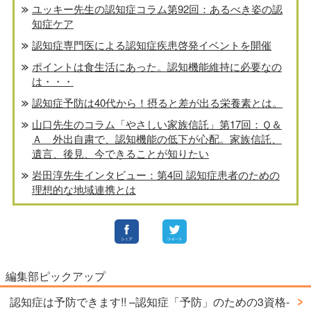
ユッキー先生の認知症コラム第92回：あるべき姿の認
知症ケア
認知症専門医による認知症疾患啓発イベントを開催
ポイントは食生活にあった。認知機能維持に必要なの
は・・・
認知症予防は40代から！摂ると差が出る栄養素とは。
山口先生のコラム「やさしい家族信託」第17回：Ｑ＆
Ａ 外出自粛で、認知機能の低下が心配。家族信託、
遺言、後見、今できることが知りたい
岩田淳先生インタビュー：第4回 認知症患者のための
理想的な地域連携とは
編集部ピックアップ
認知症は予防できます!! –認知症「予防」のための3資格-