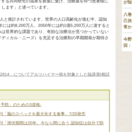
めとする共同研究の成果を新薬に繋げ、治療薬を待つ患者様に
が知
くします」と述べています。
八巻
0万人と推計されています。世界の人口高齢化が進む中、認知
己決
は約8,200万人、2050年には約1億5,200万人に達すると
常か
みは世界的な課題であり、有効な治療法が見つかっていない
メディカル・ニーズ）を充足する治療剤の早期開発が期待さ
今野
回：
2814」についてアルツハイマー病を対象とした臨床第I相試
「予防」のための3資格-
「脳のスペックを最大化する食事」7/20発売
刊「潜伏期間は20年。今なら間に合う 認知症は自分で防