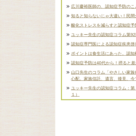
広川慶裕医師の、認知症予防のこ
知ると知らないじゃ大違い！民間
酸化ストレスを減らすと認知症予
ユッキー先生の認知症コラム第9
認知症専門医による認知症疾患啓
ポイントは食生活にあった。認知
認知症予防は40代から！摂ると
山口先生のコラム「やさしい家族
心配。家族信託、遺言、後見、今
ユッキー先生の認知症コラム：第
１）