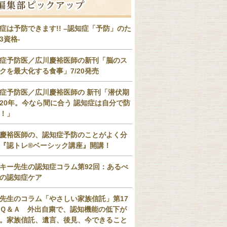
症は予防できます!! –認知症「予防」のた
3資格-
症予防医／広川慶裕医師の新刊「脳のス
クを最大化する食事」7/20発売
症予防医／広川慶裕医師の 新刊「潜伏期
20年。今なら間に合う 認知症は自分で防
！」
慶裕医師の、認知症予防のことがよく分
『認トレ®️ベーシック講座』開講！
キー先生の認知症コラム第92回：あるべ
の認知症ケア
先生のコラム「やさしい家族信託」第17
Ｑ＆Ａ 外出自粛で、認知機能の低下が
。家族信託、遺言、後見、今できること