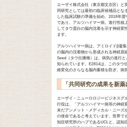
エーザイ株式会社（東京都文京区）と英
同研究としては最初の臨床候補品となる
した臨床試験の準備を始め、2018年度
であり、アルツハイマー病、進行性核
してタウ蛋白の脳内沈着を示す神経変
ます。
アルツハイマー病は、アミロイドβ凝
の脳内の沈着物から形成される神経原線
Seed（タウ伝播種）は、病気の進行
知られています。E2814は、このタ
維変化のさらなる脳内蓄積を防ぎ、病
「共同研究の成果を新薬
エーザイ・ニューロロジービジネスグ
行役は、「アルツハイマー病等の神経
未だアンメット・メディカル・ニーズ
の使命であると考えています。世界で
知症研究所のハブであるUCLと、認知