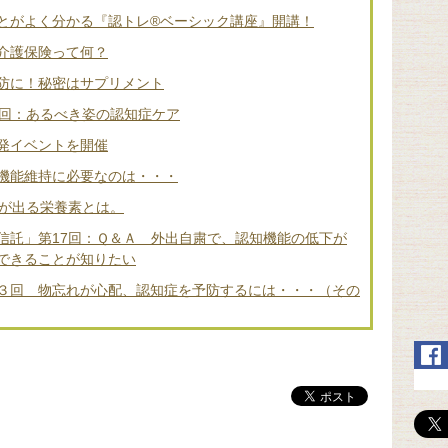
とがよく分かる『認トレ®️ベーシック講座』開講！
介護保険って何？
防に！秘密はサプリメント
2回：あるべき姿の認知症ケア
発イベントを開催
機能維持に必要なのは・・・
差が出る栄養素とは。
信託」第17回：Ｑ＆Ａ 外出自粛で、認知機能の低下が
できることが知りたい
３回 物忘れが心配、認知症を予防するには・・・（その