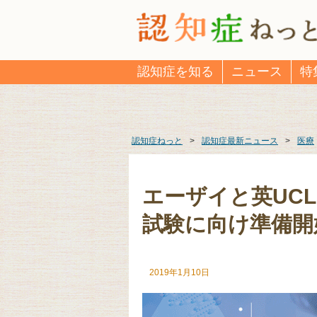
認知症を知る
ニュース
特
認知症ねっと
>
認知症最新ニュース
>
医療
エーザイと英UC
試験に向け準備開
2019年1月10日