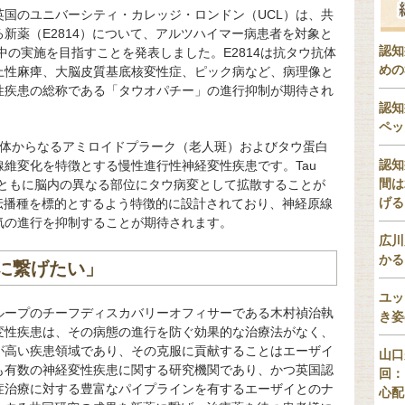
国のユニバーシティ・カレッジ・ロンドン（UCL）は、共
新薬（E2814）について、アルツハイマー病患者を対象と
認知
中の実施を目指すことを発表しました。E2814は抗タウ抗体
めの
上性麻痺、大脳皮質基底核変性症、ピック病など、病理像と
性疾患の総称である「タウオパチー」の進行抑制が期待され
認知
ペッ
集体からなるアミロイドプラーク（老人斑）およびタウ蛋白
認知
維変化を特徴とする慢性進行性神経変性疾患です。Tau
間は
とともに脳内の異なる部位にタウ病変として拡散することが
げる
ウ伝播種を標的とするよう特徴的に設計されており、神経原線
気の進行を抑制することが期待されます。
広川
かる
に繋げたい」
ユッ
ループのチーフディスカバリーオフィサーである木村禎治執
き姿
変性疾患は、その病態の進行を防ぐ効果的な治療法がなく、
が高い疾患領域であり、その克服に貢献することはエーザイ
山口
も有数の神経変性疾患に関する研究機関であり、かつ英国認
回：
症治療に対する豊富なパイプラインを有するエーザイとのナ
心配