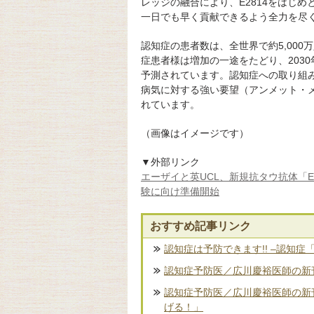
レッジの融合により、E2814をはじ
一日でも早く貢献できるよう全力を尽
認知症の患者数は、全世界で約5,00
症患者様は増加の一途をたどり、2030年に
予測されています。認知症への取り組
病気に対する強い要望（アンメット・
れています。
（画像はイメージです）
▼外部リンク
エーザイと英UCL、新規抗タウ抗体「E
験に向け準備開始
おすすめ記事リンク
認知症は予防できます!! –認知症
認知症予防医／広川慶裕医師の新刊
認知症予防医／広川慶裕医師の新
げる！」