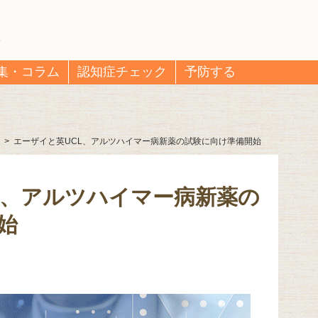
集・コラム
認知症チェック
予防する
>
エーザイと英UCL、アルツハイマー病新薬の試験に向け準備開始
L、アルツハイマー病新薬の
始