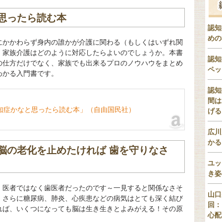
思ったら読む本
認知
めの
にかかわらず身内の誰かが介護に関わる（もしくはいずれ関
、家族介護はどのように対応したらよいのでしょうか。本書
認知
の仕方だけでなく、家族でも出来るプロのノウハウをまとめ
ペッ
わかる入門書です。
認知
間は
知症かなと思ったら読む本」（自由国民社）
げる
広川
かる
脳の老化を止めたければ 歯を守りなさ
ユッ
き姿
、医者ではなく歯医者だったのです～一見すると関係なさそ
山口
、さらに糖尿病、肺炎、心疾患などの病気はとても深く結び
回：
れば、いくつになっても脳は生き生きとよみがえる！その原
心配