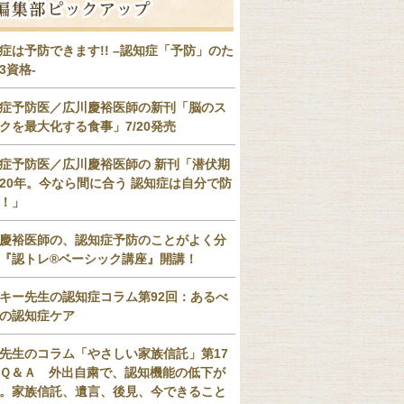
症は予防できます!! –認知症「予防」のた
3資格-
症予防医／広川慶裕医師の新刊「脳のス
クを最大化する食事」7/20発売
症予防医／広川慶裕医師の 新刊「潜伏期
20年。今なら間に合う 認知症は自分で防
！」
慶裕医師の、認知症予防のことがよく分
『認トレ®️ベーシック講座』開講！
キー先生の認知症コラム第92回：あるべ
の認知症ケア
先生のコラム「やさしい家族信託」第17
Ｑ＆Ａ 外出自粛で、認知機能の低下が
。家族信託、遺言、後見、今できること