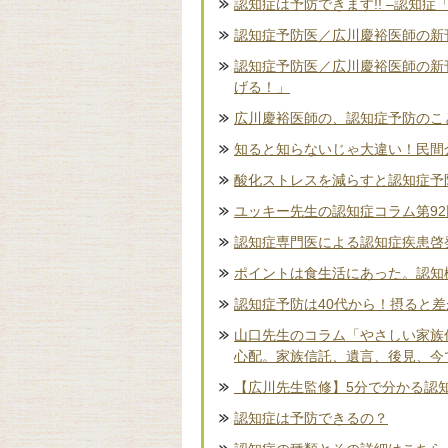
認知症は予防できます!! –認知症
認知症予防医／広川慶裕医師の新刊
認知症予防医／広川慶裕医師の新
げる！」
広川慶裕医師の、認知症予防のこ
知ると知らないじゃ大違い！民間
酸化ストレスを減らすと認知症予
ユッキー先生の認知症コラム第9
認知症専門医による認知症疾患啓
ポイントは食生活にあった。認知
認知症予防は40代から！摂ると
山口先生のコラム「やさしい家族
心配。家族信託、遺言、後見、今
【広川先生監修】5分で分かる認
認知症は予防できるの？