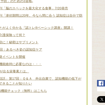
「予防」のための3資格-
「脳のスペックを最大化する食事」7/20発売
刊「潜伏期間は20年。今なら間に合う 認知症は自分で防
とがよく分かる『認トレ®️ベーシック講座』開講！
介護保険って何？
防に！秘密はサプリメント
2回：あるべき姿の認知症ケア
発イベントを開催
機能維持に必要なのは・・・
差が出る栄養素とは。
信託」第17回：Ｑ＆Ａ 外出自粛で、認知機能の低下が
できることが知りたい
知機能チェック（無料）はこちら