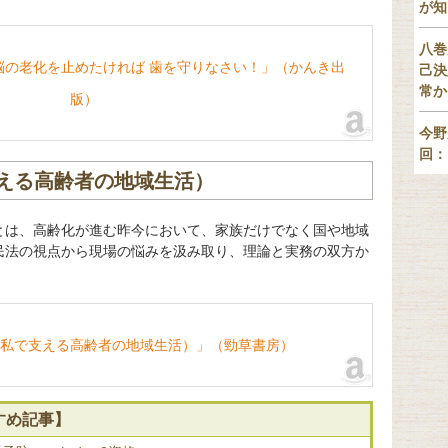
が知
八巻
脳の老化を止めたければ 歯を守りなさい！」（かんき出
己決
常か
版）
今野
回：
える高齢者の地域生活）
とは、高齢化が進む昨今において、家族だけでなく国や地域
民法の視点から現場の悩みを汲み取り、理論と実務の双方か
私で支える高齢者の地域生活）」（勁草書房）
すめ記事】