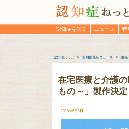
認知症を知る
ニュース
特
認知症ねっと
>
認知症最新ニュース
>
書籍
在宅医療と介護の
もの～」製作決定
2018年5月3日