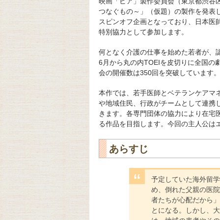
映画「ピア」製作委員会（東京都渋谷
つなぐもの～」（仮題）の製作を発表
スピンオフ企画となっており、日本医
特別協力として参加します。
何となく介護の仕事を始めた若者が、認
6月から丸の内TOEIを皮切りに全国
会の開催数は350回を突破しています
本作では、若手医師とベテランケアマ
や地域住民、行政がチームとして連携
きます。各専門団体の協力により在宅
る作品を目指します。今回の主人公は
あらすじ
予定していた海外留学
め、倒れた父親の医院
者たちが心配だから」
とになる。しかし、大