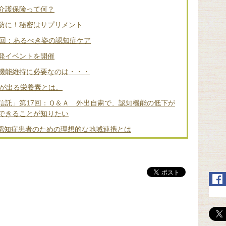
介護保険って何？
防に！秘密はサプリメント
2回：あるべき姿の認知症ケア
発イベントを開催
機能維持に必要なのは・・・
差が出る栄養素とは。
信託」第17回：Ｑ＆Ａ 外出自粛で、認知機能の低下が
できることが知りたい
 認知症患者のための理想的な地域連携とは