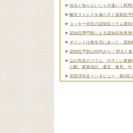
知ると知らないじゃ大違い！民間
酸化ストレスを減らすと認知症予
ユッキー先生の認知症コラム第9
認知症専門医による認知症疾患啓
ポイントは食生活にあった。認知
認知症予防は40代から！摂ると
山口先生のコラム「やさしい家族
心配。家族信託、遺言、後見、今
岩田淳先生インタビュー：第4回