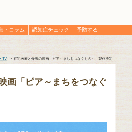
集・コラム
認知症チェック
予防する
・TV
>
在宅医療と介護の映画「ピア～まちをつなぐもの～」製作決定
映画「ピア～まちをつなぐ