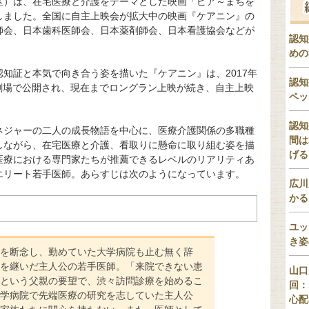
区）は、在宅医療と介護をテーマとした映画「ピア～まちを
しました。全国に自主上映会が拡大中の映画『ケアニン』の
師会、日本歯科医師会、日本薬剤師会、日本看護協会などが
認知
めの
知証と本気で向き合う姿を描いた『ケアニン』は、2017年
認知
の劇場で公開され、現在までロングラン上映が続き、自主上映
ペッ
。
認知
ネジャーの二人の成長物語を中心に、医療介護関係の多職種
間は
しながら、在宅医療と介護、看取りに懸命に取り組む姿を描
げる
医療における専門家たちが推薦できるレベルのリアリティあ
エリート若手医師。あらすじは次のようになっています。
広川
かる
ユッ
き姿
を断念し、勤めていた大学病院も止む無く辞
を継いだ主人公の若手医師。「来院できない患
山口
という父親の要望で、渋々訪問診療を始めるこ
回：
学病院で先端医療の研究を志していた主人公
心配