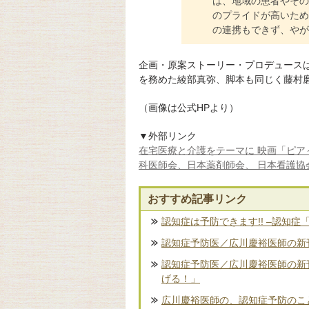
は、地域の患者やその
のプライドが高いため
の連携もできず、やが
企画・原案ストーリー・プロデュース
を務めた綾部真弥、脚本も同じく藤村
（画像は公式HPより）
▼外部リンク
在宅医療と介護をテーマに 映画「ピア
科医師会、日本薬剤師会、 日本看護協
おすすめ記事リンク
認知症は予防できます!! –認知症
認知症予防医／広川慶裕医師の新刊
認知症予防医／広川慶裕医師の新
げる！」
広川慶裕医師の、認知症予防のこ