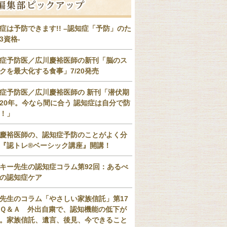
症は予防できます!! –認知症「予防」のた
3資格-
症予防医／広川慶裕医師の新刊「脳のス
クを最大化する食事」7/20発売
症予防医／広川慶裕医師の 新刊「潜伏期
20年。今なら間に合う 認知症は自分で防
！」
慶裕医師の、認知症予防のことがよく分
『認トレ®️ベーシック講座』開講！
キー先生の認知症コラム第92回：あるべ
の認知症ケア
先生のコラム「やさしい家族信託」第17
Ｑ＆Ａ 外出自粛で、認知機能の低下が
。家族信託、遺言、後見、今できること