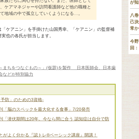
家族たちに関心を持たない。また、医師として
が知
、ケアマネジャーや訪問看護師など他の職種と
て地域の中で孤立していくようになる…。
八巻
己決
常か
は「ケアニン」を手掛けた山国秀幸、「ケアニン」の監督補
磨実也の各氏が担当します。
今野
回：
～まちをつなぐもの～」(仮題)を製作 日本医師会、日本歯
会などが特別協力
「予防」のための3資格-
「脳のスペックを最大化する食事」7/20発売
刊「潜伏期間は20年。今なら間に合う 認知症は自分で防
とがよく分かる『認トレ®️ベーシック講座』開講！