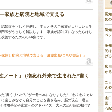
A―家族と病院と地域で支える
認知
めの
。認知症を正しく理解し、本人とそのご家族がよりよい人生
認知
専門医がやさしく解説します。家族が認知症になったらはじ
ペッ
改善するためのQ&A集です。
認知
間は
―家族と病院と地域で支える（滋慶出版/つちや書店）」
げる
広川
かる
ノート」 (物忘れ外来で生まれた“書く
ユッ
き姿
た“書くリハビリ”が一冊の本になりました! 「わくわくカレ
山口
」に楽しみながら自分のことを書き込み、脳の現在・過去・
回：
! 体験手記や家族へのアドバイス、大人のぬり絵20枚付き
心配