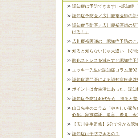
認知症は予防できます!! –認知症
認知症予防医／広川慶裕医師の新刊
認知症予防医／広川慶裕医師の新
げる！」
広川慶裕医師の、認知症予防のこ
知ると知らないじゃ大違い！民間
酸化ストレスを減らすと認知症予
ユッキー先生の認知症コラム第9
認知症専門医による認知症疾患啓
ポイントは食生活にあった。認知
認知症予防は40代から！摂ると
山口先生のコラム「やさしい家族
心配。家族信託、遺言、後見、今
【広川先生監修】5分で分かる認
認知症は予防できるの？