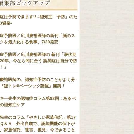
症は予防できます!! –認知症「予防」のた
3資格-
症予防医／広川慶裕医師の新刊「脳のス
クを最大化する食事」7/20発売
症予防医／広川慶裕医師の 新刊「潜伏期
20年。今なら間に合う 認知症は自分で防
！」
慶裕医師の、認知症予防のことがよく分
『認トレ®️ベーシック講座』開講！
キー先生の認知症コラム第92回：あるべ
の認知症ケア
先生のコラム「やさしい家族信託」第17
Ｑ＆Ａ 外出自粛で、認知機能の低下が
。家族信託、遺言、後見、今できること