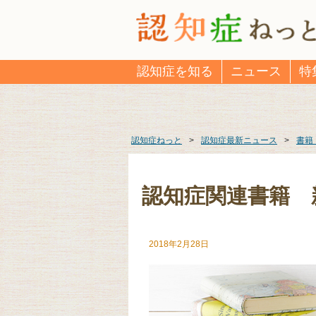
認知症を知る
ニュース
特
認知症ねっと
>
認知症最新ニュース
>
書籍
認知症関連書籍 新
2018年2月28日