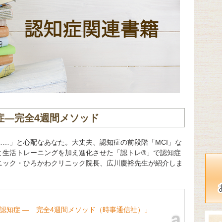
症―完全4週間メソッド
…」と心配なあなた。大丈夫、認知症の前段階「MCI」な
と生活トレーニングを加え進化させた「認トレ®」で認知症
ニック・ひろかわクリニック院長、広川慶裕先生が紹介しま
認知症 ― 完全4週間メソッド（時事通信社）」