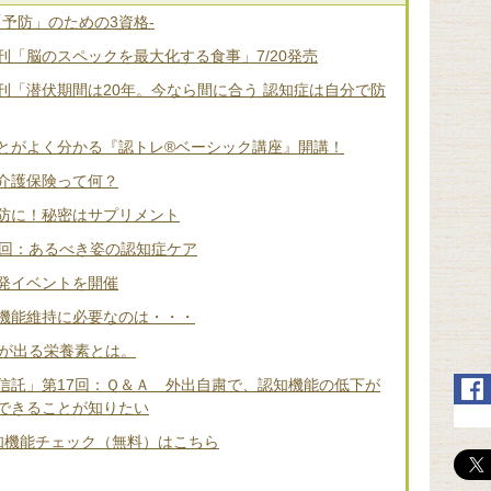
「予防」のための3資格-
「脳のスペックを最大化する食事」7/20発売
刊「潜伏期間は20年。今なら間に合う 認知症は自分で防
とがよく分かる『認トレ®️ベーシック講座』開講！
介護保険って何？
防に！秘密はサプリメント
2回：あるべき姿の認知症ケア
発イベントを開催
機能維持に必要なのは・・・
差が出る栄養素とは。
信託」第17回：Ｑ＆Ａ 外出自粛で、認知機能の低下が
できることが知りたい
知機能チェック（無料）はこちら