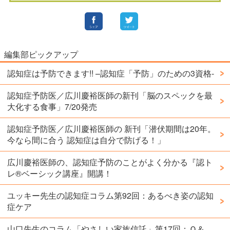
編集部ピックアップ
認知症は予防できます!! –認知症「予防」のための3資格-
認知症予防医／広川慶裕医師の新刊「脳のスペックを最
大化する食事」7/20発売
認知症予防医／広川慶裕医師の 新刊「潜伏期間は20年。
今なら間に合う 認知症は自分で防げる！」
広川慶裕医師の、認知症予防のことがよく分かる『認ト
レ®️ベーシック講座』開講！
ユッキー先生の認知症コラム第92回：あるべき姿の認知
症ケア
山口先生のコラム「やさしい家族信託」第17回：Ｑ＆