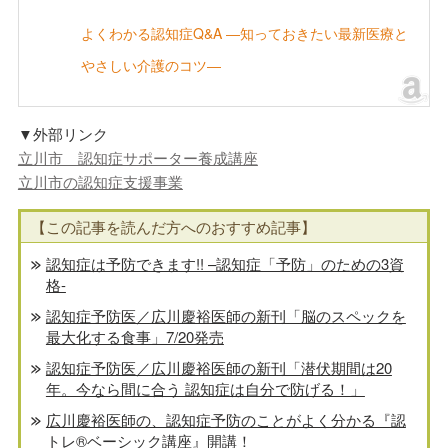
よくわかる認知症Q&A ―知っておきたい最新医療と
やさしい介護のコツ―
▼外部リンク
立川市 認知症サポーター養成講座
立川市の認知症支援事業
【この記事を読んだ方へのおすすめ記事】
認知症は予防できます!! –認知症「予防」のための3資
格-
認知症予防医／広川慶裕医師の新刊「脳のスペックを
最大化する食事」7/20発売
認知症予防医／広川慶裕医師の新刊「潜伏期間は20
年。今なら間に合う 認知症は自分で防げる！」
広川慶裕医師の、認知症予防のことがよく分かる『認
トレ®️ベーシック講座』開講！