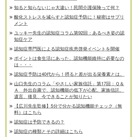
知ると知らないじゃ大違い！民間介護保険って何？
酸化ストレスを減らすと認知症予防に！秘密はサプリ
メント
ユッキー先生の認知症コラム第92回：あるべき姿の認
知症ケア
認知症専門医による認知症疾患啓発イベントを開催
ポイントは食生活にあった。認知機能維持に必要なの
は・・・
認知症予防は40代から！摂ると差が出る栄養素とは。
山口先生のコラム「やさしい家族信託」第17回：Ｑ＆
Ａ 外出自粛で、認知機能の低下が心配。家族信託、
遺言、後見、今できることが知りたい
【広川先生監修】5分で分かる認知機能チェック（無
料）はこちら
認知症は予防できるの？
認知症の種類とその詳細はこちら