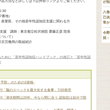
申込方法など詳しくは下記外部リンクよりご覧ください。
が知
:30
八巻
7番地）
己決
、産業医、その他若年性認知症支援に関わる方
常か
と支援 講師：東京都立松沢病院 齋藤正彦 院長
今野
ついて）
回：
京労働局の取組紹介
るために「若年性認知症ハンドブック」の改訂と「若年性認
せ
「予防」のための3資格-
「脳のスペックを最大化する食事」7/20発売
刊「潜伏期間は20年。今なら間に合う 認知症は自分で防