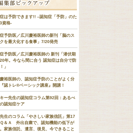
症は予防できます!! –認知症「予防」のた
3資格-
症予防医／広川慶裕医師の新刊「脳のス
クを最大化する食事」7/20発売
症予防医／広川慶裕医師の 新刊「潜伏期
20年。今なら間に合う 認知症は自分で防
！」
慶裕医師の、認知症予防のことがよく分
『認トレ®️ベーシック講座』開講！
キー先生の認知症コラム第92回：あるべ
の認知症ケア
先生のコラム「やさしい家族信託」第17
Ｑ＆Ａ 外出自粛で、認知機能の低下が
。家族信託、遺言、後見、今できること