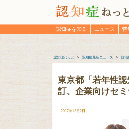
認知症を知る
ニュース
特
認知症ねっと
>
認知症最新ニュース
>
自治
東京都「若年性認
訂、企業向けセミ
2017年12月2日