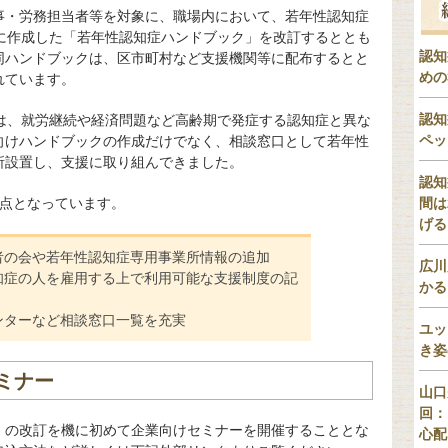
事・労務担当者等を対象に、職場内において、若年性認知症
年に作成した「若年性認知症ハンドブック」を改訂するととも
認知
同ハンドブックは、区市町村など支援機関等に配布するとと
めの
れています。
認知
」は、就労継続や経済問題など高齢期で発症する認知症と異な
ペッ
向けハンドブックの作成だけでなく、相談窓口として若年性
所設置し、支援に取り組んできました。
認知
3点となっています。
間は
げる
者の会や若年性認知症専用事業所情報の追加
広川
知症の人を雇用する上で利用可能な支援制度の記
かる
ンターなど相談窓口一覧を充実
ユッ
き姿
ミナー
山口
回：
」の改訂を機に初めて企業向けセミナーを開催することとな
心配