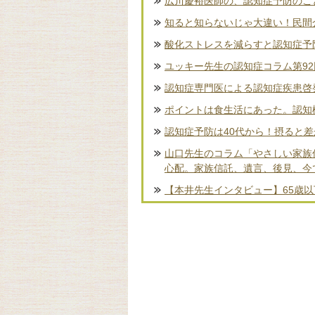
広川慶裕医師の、認知症予防のこ
知ると知らないじゃ大違い！民間
酸化ストレスを減らすと認知症予
ユッキー先生の認知症コラム第9
認知症専門医による認知症疾患啓
ポイントは食生活にあった。認知
認知症予防は40代から！摂ると
山口先生のコラム「やさしい家族
心配。家族信託、遺言、後見、今
【本井先生インタビュー】65歳