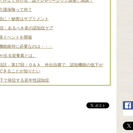
とがよく分かる『認トレ®️ベーシック講座』開講！
介護保険って何？
防に！秘密はサプリメント
2回：あるべき姿の認知症ケア
発イベントを開催
機能維持に必要なのは・・・
差が出る栄養素とは。
信託」第17回：Ｑ＆Ａ 外出自粛で、認知機能の低下が
できることが知りたい
以下で発症する若年性認知症