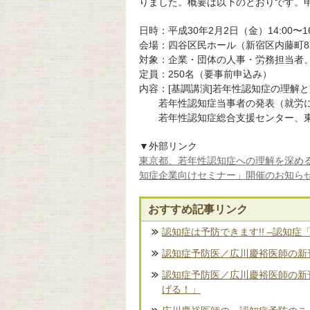
りました。概要は以下のとおりです。
日時：平成30年2月2日（金）14:00〜16
会場：四谷区民ホール（新宿区内藤町8
対象：企業・団体の人事・労務担当者
定員：250名（要事前申込み）
内容：[基調講演]若年性認知症の理解
若年性認知症当事者の発表（就労に
若年性認知症総合支援センター、東
▼外部リンク
東京都、若年性認知症への理解を深め
知症企業向けセミナー」開催のお知ら
おすすめ記事リンク
認知症は予防できます!! –認知症
認知症予防医／広川慶裕医師の新刊
認知症予防医／広川慶裕医師の新
げる！」