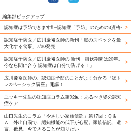
編集部ピックアップ
認知症は予防できます!! –認知症「予防」のための3資格-
認知症予防医／広川慶裕医師の新刊「脳のスペックを最
大化する食事」7/20発売
認知症予防医／広川慶裕医師の 新刊「潜伏期間は20年。
今なら間に合う 認知症は自分で防げる！」
広川慶裕医師の、認知症予防のことがよく分かる『認ト
レ®️ベーシック講座』開講！
ユッキー先生の認知症コラム第92回：あるべき姿の認知
症ケア
山口先生のコラム「やさしい家族信託」第17回：Ｑ＆
Ａ 外出自粛で、認知機能の低下が心配。家族信託、遺
言、後見、今できることが知りたい