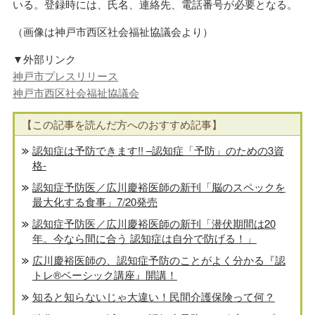
いる。登録時には、氏名、連絡先、電話番号が必要となる。
（画像は神戸市西区社会福祉協議会より）
▼外部リンク
神戸市プレスリリース
神戸市西区社会福祉協議会
【この記事を読んだ方へのおすすめ記事】
認知症は予防できます!! –認知症「予防」のための3資
格-
認知症予防医／広川慶裕医師の新刊「脳のスペックを
最大化する食事」7/20発売
認知症予防医／広川慶裕医師の新刊「潜伏期間は20
年。今なら間に合う 認知症は自分で防げる！」
広川慶裕医師の、認知症予防のことがよく分かる『認
トレ®️ベーシック講座』開講！
知ると知らないじゃ大違い！民間介護保険って何？