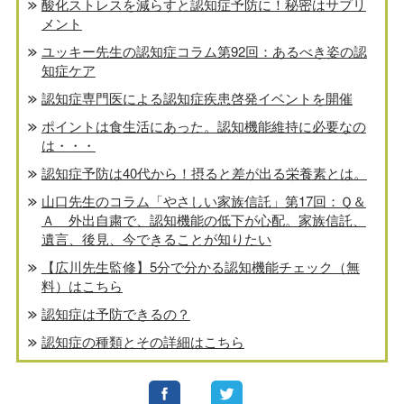
酸化ストレスを減らすと認知症予防に！秘密はサプリ
メント
ユッキー先生の認知症コラム第92回：あるべき姿の認
知症ケア
認知症専門医による認知症疾患啓発イベントを開催
ポイントは食生活にあった。認知機能維持に必要なの
は・・・
認知症予防は40代から！摂ると差が出る栄養素とは。
山口先生のコラム「やさしい家族信託」第17回：Ｑ＆
Ａ 外出自粛で、認知機能の低下が心配。家族信託、
遺言、後見、今できることが知りたい
【広川先生監修】5分で分かる認知機能チェック（無
料）はこちら
認知症は予防できるの？
認知症の種類とその詳細はこちら