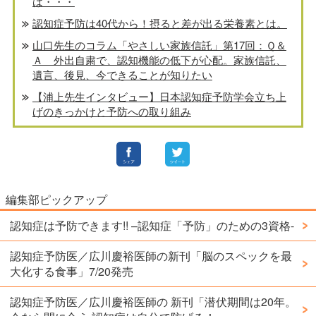
は・・・
認知症予防は40代から！摂ると差が出る栄養素とは。
山口先生のコラム「やさしい家族信託」第17回：Ｑ＆
Ａ 外出自粛で、認知機能の低下が心配。家族信託、
遺言、後見、今できることが知りたい
【浦上先生インタビュー】日本認知症予防学会立ち上
げのきっかけと予防への取り組み
編集部ピックアップ
認知症は予防できます!! –認知症「予防」のための3資格-
認知症予防医／広川慶裕医師の新刊「脳のスペックを最
大化する食事」7/20発売
認知症予防医／広川慶裕医師の 新刊「潜伏期間は20年。