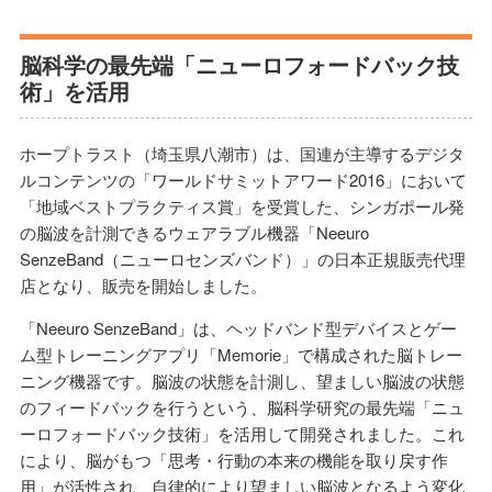
脳科学の最先端「ニューロフォードバック技
術」を活用
ホープトラスト（埼玉県八潮市）は、国連が主導するデジタ
ルコンテンツの「ワールドサミットアワード2016」において
「地域ベストプラクティス賞」を受賞した、シンガポール発
の脳波を計測できるウェアラブル機器「Neeuro
SenzeBand（ニューロセンズバンド）」の日本正規販売代理
店となり、販売を開始しました。
「Neeuro SenzeBand」は、ヘッドバンド型デバイスとゲー
ム型トレーニングアプリ「Memorie」で構成された脳トレー
ニング機器です。脳波の状態を計測し、望ましい脳波の状態
のフィードバックを行うという、脳科学研究の最先端「ニュ
ーロフォードバック技術」を活用して開発されました。これ
により、脳がもつ「思考・行動の本来の機能を取り戻す作
用」が活性され、自律的により望ましい脳波となるよう変化