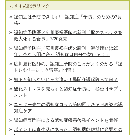
おすすめ記事リンク
認知症は予防できます!! –認知症「予防」のための3資
格-
認知症予防医／広川慶裕医師の新刊「脳のスペックを
最大化する食事」7/20発売
認知症予防医／広川慶裕医師の新刊「潜伏期間は20
年。今なら間に合う 認知症は自分で防げる！」
広川慶裕医師の、認知症予防のことがよく分かる『認
トレ®️ベーシック講座』開講！
知ると知らないじゃ大違い！民間介護保険って何？
酸化ストレスを減らすと認知症予防に！秘密はサプリ
メント
ユッキー先生の認知症コラム第92回：あるべき姿の認
知症ケア
認知症専門医による認知症疾患啓発イベントを開催
ポイントは食生活にあった。認知機能維持に必要なの