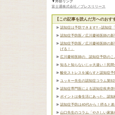
▼外部リンク
富士通株式会社／プレスリリース
【この記事を読んだ方へのおす
認知症は予防できます!! –認知症
認知症予防医／広川慶裕医師の新刊
認知症予防医／広川慶裕医師の新
げる！」
広川慶裕医師の、認知症予防のこ
知ると知らないじゃ大違い！民間
酸化ストレスを減らすと認知症予
ユッキー先生の認知症コラム第9
認知症専門医による認知症疾患啓
ポイントは食生活にあった。認知
認知症予防は40代から！摂ると
山口先生のコラム「やさしい家族