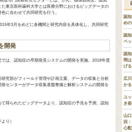
立高度専門医療研究センターとは、がん、循環器疾患、認知
また東京医科歯科大学とは医療分野におけるビッグデータの
特色に合わせて共同研究を行う。
認知
めの
015年3月をめどに各機関と研究内容を具体化し、共同研究
認知
ペッ
を開発
認知
間は
では、認知症の早期発見システムの開発を実施。2018年度
げる
活研究部がフィールド管理や計画立案、データの収集と分析
広川
開発センターがデータ収集基盤整備と解析システムの開発を
かる
ユッ
めて得られたビッグデータより、認知症の予兆を予測、認知
き姿
。
山口
ジより）
回：
心配