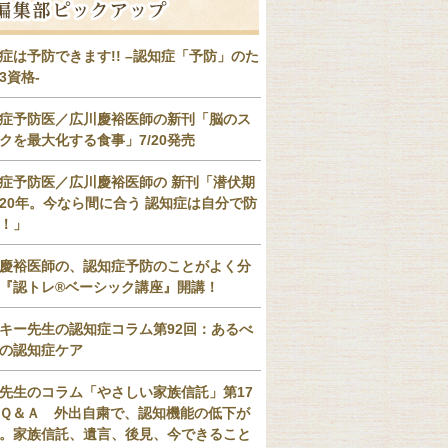
症は予防できます!! –認知症「予防」のた
3資格-
症予防医／広川慶裕医師の新刊「脳のス
クを最大化する食事」7/20発売
症予防医／広川慶裕医師の 新刊「潜伏期
20年。今なら間に合う 認知症は自分で防
！」
慶裕医師の、認知症予防のことがよく分
『認トレ®️ベーシック講座』開講！
キー先生の認知症コラム第92回：あるべ
の認知症ケア
先生のコラム「やさしい家族信託」第17
Ｑ＆Ａ 外出自粛で、認知機能の低下が
。家族信託、遺言、後見、今できること