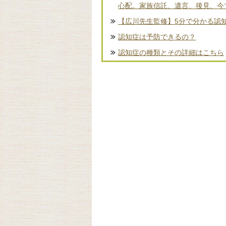
心配。家族信託、遺言、後見、今
【広川先生監修】5分で分かる認
認知症は予防できるの？
認知症の種類とその詳細はこちら