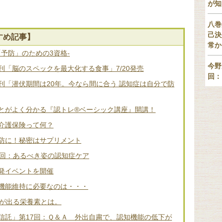
が知
八巻
己決
すめ記事】
常か
「予防」のための3資格-
今野
「脳のスペックを最大化する食事」7/20発売
回：
刊「潜伏期間は20年。今なら間に合う 認知症は自分で防
とがよく分かる『認トレ®️ベーシック講座』開講！
介護保険って何？
防に！秘密はサプリメント
2回：あるべき姿の認知症ケア
発イベントを開催
機能維持に必要なのは・・・
差が出る栄養素とは。
信託」第17回：Ｑ＆Ａ 外出自粛で、認知機能の低下が