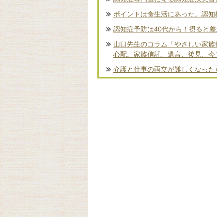
ポイントは食生活にあった。認知
認知症予防は40代から！摂ると
山口先生のコラム「やさしい家族
心配。家族信託、遺言、後見、今
介護と仕事の両立が難しくなった