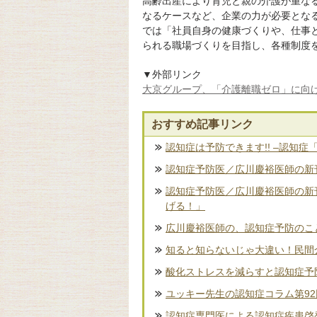
高齢出産により育児と親の介護が重な
なるケースなど、企業の力が必要とな
では「社員自身の健康づくりや、仕事
られる職場づくりを目指し、各種制度
▼外部リンク
大京グループ、「介護離職ゼロ」に向
おすすめ記事リンク
認知症は予防できます!! –認知症
認知症予防医／広川慶裕医師の新刊
認知症予防医／広川慶裕医師の新
げる！」
広川慶裕医師の、認知症予防のこ
知ると知らないじゃ大違い！民間
酸化ストレスを減らすと認知症予
ユッキー先生の認知症コラム第9
認知症専門医による認知症疾患啓