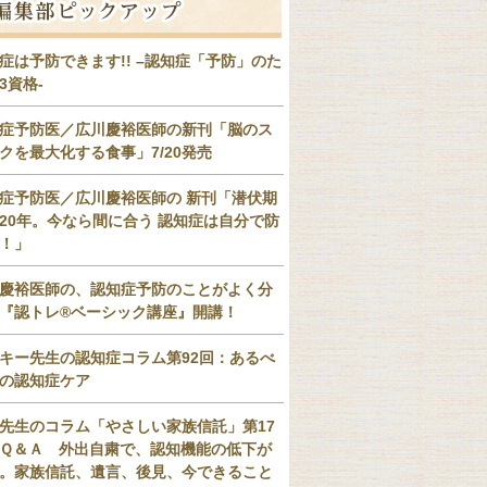
症は予防できます!! –認知症「予防」のた
3資格-
症予防医／広川慶裕医師の新刊「脳のス
クを最大化する食事」7/20発売
症予防医／広川慶裕医師の 新刊「潜伏期
20年。今なら間に合う 認知症は自分で防
！」
慶裕医師の、認知症予防のことがよく分
『認トレ®️ベーシック講座』開講！
キー先生の認知症コラム第92回：あるべ
の認知症ケア
先生のコラム「やさしい家族信託」第17
Ｑ＆Ａ 外出自粛で、認知機能の低下が
。家族信託、遺言、後見、今できること