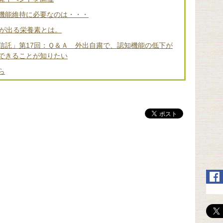
機能維持に必要なのは・・・
差が出る栄養素とは。
信託」第17回：Ｑ＆Ａ 外出自粛で、認知機能の低下が
できることが知りたい
ら