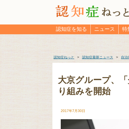
認知症を知る
ニュース
特
認知症ねっと
>
認知症最新ニュース
>
自治
大京グループ、「
り組みを開始
2017年7月30日