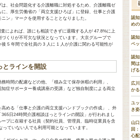
プは、社会問題化する介護離職に対処するため、介護離職ゼ
もに、厚生労働省の「両立支援ひろば」に登録、仕事と介護
認知
モニン」マークを使用することとなりました。
めの
調査によれば、誰にも相談できずに退職する人が 47.8%に上
認知
制づくりが不可欠な状況となっています。大京グループで
ペッ
 5 年間で全社員の 3 人に 1 人が介護に関わる可能性が
認知
間は
ほっとラインを開設
げる
勤務時間の配慮などの他、「積み立て保存休暇の利用」、
広川
認知症サポーター養成講座の受講」など独自制度による両立
かる
ユッ
を高める「仕事と介護の両立支援ハンドブックの作成」 、外
き姿
365日24時間介護相談ほっとラインの開設」が行われまし
ループに在籍する社員（契約社員、管理員、臨時従業員を含
山口
になっていない人でも利用可能となっています。
回：
心配