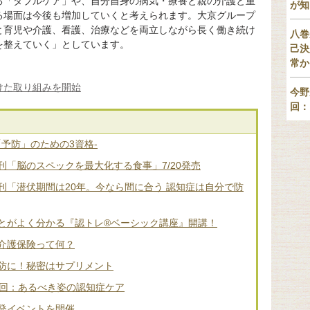
る「ダブルケア」や、自分自身の病気・療養と親の介護と重
が知
る場面は今後も増加していくと考えられます。大京グループ
と育児や介護、看護、治療などを両立しながら長く働き続け
八巻
を整えていく」としています。
己決
常か
けた取り組みを開始
今野
回：
「予防」のための3資格-
「脳のスペックを最大化する食事」7/20発売
刊「潜伏期間は20年。今なら間に合う 認知症は自分で防
とがよく分かる『認トレ®️ベーシック講座』開講！
介護保険って何？
防に！秘密はサプリメント
2回：あるべき姿の認知症ケア
発イベントを開催