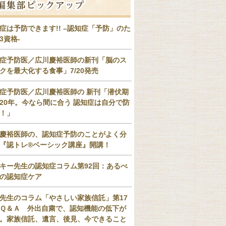
症は予防できます!! –認知症「予防」のた
3資格-
症予防医／広川慶裕医師の新刊「脳のス
クを最大化する食事」7/20発売
症予防医／広川慶裕医師の 新刊「潜伏期
20年。今なら間に合う 認知症は自分で防
！」
慶裕医師の、認知症予防のことがよく分
『認トレ®️ベーシック講座』開講！
キー先生の認知症コラム第92回：あるべ
の認知症ケア
先生のコラム「やさしい家族信託」第17
Ｑ＆Ａ 外出自粛で、認知機能の低下が
。家族信託、遺言、後見、今できること