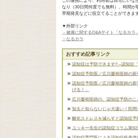
この連携により、利用者は自宅にいな
なり（30日間何度でも無料）、時間
早期発見などに役立てることができま
▼外部リンク
・健康に関するQ&Aサイト「なるカラ」
・なるカラ
おすすめ記事リンク
認知症は予防できます!! –認知症
認知症予防医／広川慶裕医師の新刊
認知症予防医／広川慶裕医師の新
げる！」
広川慶裕医師の、認知症予防のこ
知ると知らないじゃ大違い！民間
酸化ストレスを減らすと認知症予
ユッキー先生の認知症コラム第9
認知症専門医による認知症疾患啓