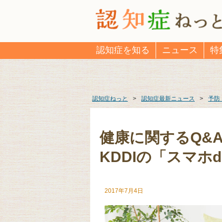
認知症を知る
ニュース
特
認知症ねっと
>
認知症最新ニュース
>
予防
健康に関するQ&
KDDIの「スマホ
2017年7月4日