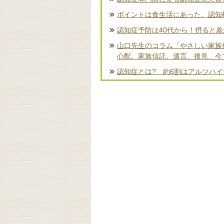
ポイントは食生活にあった。認知
認知症予防は40代から！摂ると
山口先生のコラム「やさしい家族
心配。家族信託、遺言、後見、今
認知症とは? 約6割はアルツハイ