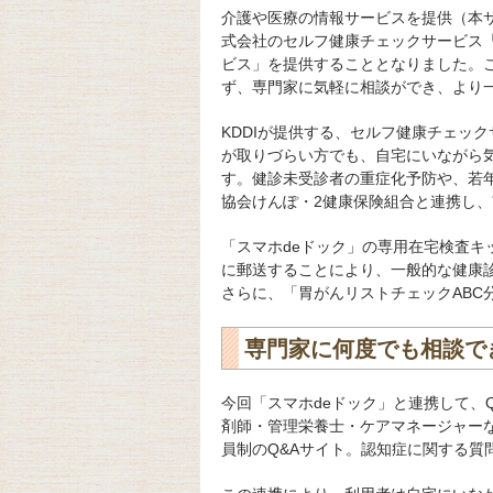
介護や医療の情報サービスを提供（本サ
式会社のセルフ健康チェックサービス「
ビス」を提供することとなりました。
ず、専門家に気軽に相談ができ、より
KDDIが提供する、セルフ健康チェッ
が取りづらい方でも、自宅にいながら
す。健診未受診者の重症化予防や、若年
協会けんぽ・2健康保険組合と連携し
「スマホdeドック」の専用在宅検査
に郵送することにより、一般的な健康
さらに、「胃がんリストチェックABC
専門家に何度でも相談で
今回「スマホdeドック」と連携して、
剤師・管理栄養士・ケアマネージャー
員制のQ&Aサイト。認知症に関する質