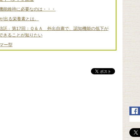
機能維持に必要なのは・・・
差が出る栄養素とは。
信託」第17回：Ｑ＆Ａ 外出自粛で、認知機能の低下が
できることが知りたい
マー型