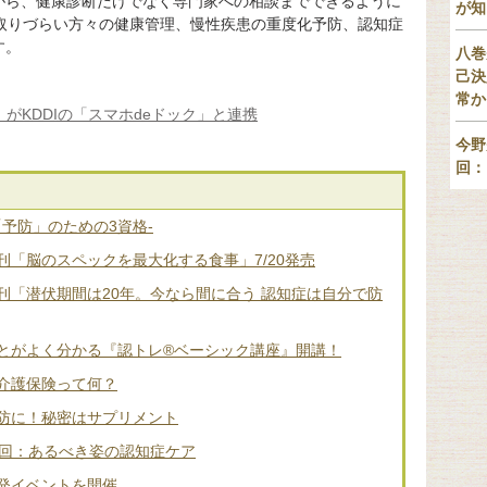
がら、健康診断だけでなく専門家への相談までできるように
が知
が取りづらい方々の健康管理、慢性疾患の重度化予防、認知症
す。
八巻
己決
常か
がKDDIの「スマホdeドック」と連携
今野
回：
「予防」のための3資格-
「脳のスペックを最大化する食事」7/20発売
刊「潜伏期間は20年。今なら間に合う 認知症は自分で防
とがよく分かる『認トレ®️ベーシック講座』開講！
介護保険って何？
防に！秘密はサプリメント
2回：あるべき姿の認知症ケア
発イベントを開催