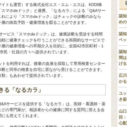
イトも運営）する株式会社エス・エム・エスは、KDDI株
スマホdeドック」と連携、「なるカラ」による「Q&Aサー
認知
これにより「スマホdeドック」はチェックや診断のみなら
めの
一層の病気予防・健康増進を図ることができます。
認知
クサービス「スマホdeドック」は、健康診断を受診する時間
ペッ
気軽に健康チェックを行うことができる画期的なサービスで
層の健康増進への早期介入を目的に、全国42市区町村・1
認知
、市民・社員の方々へ提供されています。
間は
キットを利用すれば、微量の血液を採取して専用検査センター
げる
診断と同等の検査を自宅に居ながら受けることができます。
分類」もあわせて提供されています。
広川
かる
きる「なるカラ」
ユッ
き姿
Q&Aサービスを提供する「なるカラ」は、医師・看護師・薬
などの専門家が、相談者からの健康に関する質問に答える会
山口
問にも答えてくれます。
回：
心配