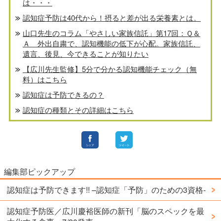
は・・・
認知症予防は40代から！摂ると差が出る栄養素とは。
山口先生のコラム「やさしい家族信託」第17回：Ｑ＆
Ａ 外出自粛で、認知機能の低下が心配。家族信託、
遺言、後見、今できることが知りたい
【広川先生監修】5分で分かる認知機能チェック（無
料）はこちら
認知症は予防できるの？
認知症の種類とその詳細はこちら
編集部ピックアップ
認知症は予防できます!! –認知症「予防」のための3資格-
認知症予防医／広川慶裕医師の新刊「脳のスペックを最