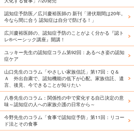
大化する食事」7/20発売
認知症予防医／広川慶裕医師の 新刊「潜伏期間は20年。
今なら間に合う 認知症は自分で防げる！」
広川慶裕医師の、認知症予防のことがよく分かる『認ト
レ®️ベーシック講座』開講！
ユッキー先生の認知症コラム第92回：あるべき姿の認知
症ケア
山口先生のコラム「やさしい家族信託」第17回：Ｑ＆
Ａ 外出自粛で、認知機能の低下が心配。家族信託、遺
言、後見、今できることが知りたい
八巻先生のコラム：関係性の中で変化する自己決定の意
味～認知症の人への家族介護の日常から～
今野先生のコラム「食事で認知症予防」第11回：リコー
ド法とその食事