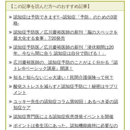
【この記事を読んだ方へのおすすめ記事】
認知症は予防できます!! –認知症「予防」のための3資
格-
認知症予防医／広川慶裕医師の新刊「脳のスペックを
最大化する食事」7/20発売
認知症予防医／広川慶裕医師の新刊「潜伏期間は20
年。今なら間に合う 認知症は自分で防げる！」
広川慶裕医師の、認知症予防のことがよく分かる『認
トレ®️ベーシック講座』開講！
知ると知らないじゃ大違い！民間介護保険って何？
酸化ストレスを減らすと認知症予防に！秘密はサプリ
メント
ユッキー先生の認知症コラム第92回：あるべき姿の認
知症ケア
認知症専門医による認知症疾患啓発イベントを開催
ポイントは食生活にあった。認知機能維持に必要なの