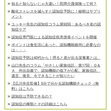
知ると知らないじゃ大違い！民間介護保険って何？
酸化ストレスを減らすと認知症予防に！秘密はサプリ
メント
ユッキー先生の認知症コラム第92回：あるべき姿の認
知症ケア
認知症専門医による認知症疾患啓発イベントを開催
ポイントは食生活にあった。認知機能維持に必要なの
は・・・
認知症予防は40代から！摂ると差が出る栄養素とは。
山口先生のコラム「やさしい家族信託」第17回：Ｑ＆
Ａ 外出自粛で、認知機能の低下が心配。家族信託、
遺言、後見、今できることが知りたい
【広川先生監修】5分で分かる認知機能チェック（無
料）はこちら
認知症は予防できるの？
認知症の種類とその詳細はこちら