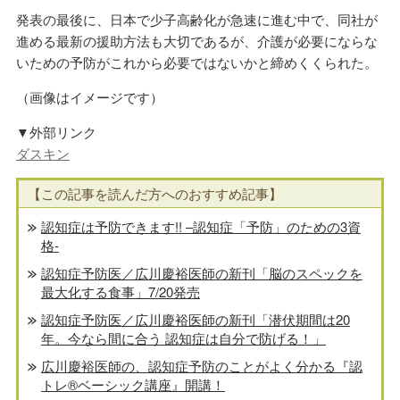
発表の最後に、日本で少子高齢化が急速に進む中で、同社が
進める最新の援助方法も大切であるが、介護が必要にならな
いための予防がこれから必要ではないかと締めくくられた。
（画像はイメージです）
▼外部リンク
ダスキン
【この記事を読んだ方へのおすすめ記事】
認知症は予防できます!! –認知症「予防」のための3資
格-
認知症予防医／広川慶裕医師の新刊「脳のスペックを
最大化する食事」7/20発売
認知症予防医／広川慶裕医師の新刊「潜伏期間は20
年。今なら間に合う 認知症は自分で防げる！」
広川慶裕医師の、認知症予防のことがよく分かる『認
トレ®️ベーシック講座』開講！