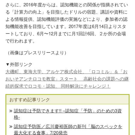
さらに、2016年度からは、認知機能との関係が指摘されてい
る「計算力の向上」を目指したドリルの宿題、講話や資料に
よる情報提供、認知機能評価の実施などにより、参加者の認
知機能改善を目指しています。2017年度は6月14日よりスタ
ートしており、6月〜12月までに月1回計6回、２か所の会場
で行われます。
（画像はプレスリリースより）
▼外部リンク
大磯町、東海大学、アルケア株式会社、「ロコミル」＆「お
おいそアンチロコモ教室」スタート 高齢社会の課題への継
続的探求でロコモ・認知、 同時解決にチャレンジ！
おすすめ記事リンク
認知症は予防できます!! –認知症「予防」のための3資
格-
認知症予防医／広川慶裕医師の新刊「脳のスペックを
最大化する食事」7/20発売