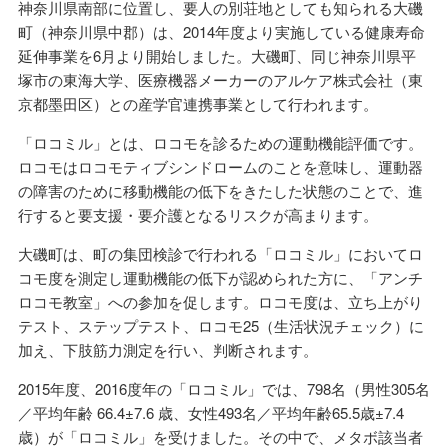
神奈川県南部に位置し、要人の別荘地としても知られる大磯
町（神奈川県中郡）は、2014年度より実施している健康寿命
延伸事業を6月より開始しました。大磯町、同じ神奈川県平
塚市の東海大学、医療機器メーカーのアルケア株式会社（東
京都墨田区）との産学官連携事業として行われます。
「ロコミル」とは、ロコモを診るための運動機能評価です。
ロコモはロコモティブシンドロームのことを意味し、運動器
の障害のために移動機能の低下をきたした状態のことで、進
行すると要支援・要介護となるリスクが高まります。
大磯町は、町の集団検診で行われる「ロコミル」においてロ
コモ度を測定し運動機能の低下が認められた方に、「アンチ
ロコモ教室」への参加を促します。ロコモ度は、立ち上がり
テスト、ステップテスト、ロコモ25（生活状況チェック）に
加え、下肢筋力測定を行い、判断されます。
2015年度、2016度年の「ロコミル」では、798名（男性305名
／平均年齢 66.4±7.6 歳、女性493名／平均年齢65.5歳±7.4
歳）が「ロコミル」を受けました。その中で、メタボ該当者