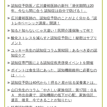
認知症予防医／広川慶裕医師の新刊「潜伏期間は20
年。今なら間に合う 認知症は自分で防げる！」
広川慶裕医師の、認知症予防のことがよく分かる『認
トレ®️ベーシック講座』開講！
知ると知らないじゃ大違い！民間介護保険って何？
酸化ストレスを減らすと認知症予防に！秘密はサプリ
メント
ユッキー先生の認知症コラム第92回：あるべき姿の認
知症ケア
認知症専門医による認知症疾患啓発イベントを開催
ポイントは食生活にあった。認知機能維持に必要なの
は・・・
認知症予防は40代から！摂ると差が出る栄養素とは。
山口先生のコラム「やさしい家族信託」第17回：Ｑ＆
Ａ 外出自粛で、認知機能の低下が心配。家族信託、
遺言、後見、今できることが知りたい