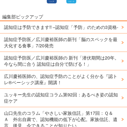
編集部ピックアップ
認知症は予防できます!! –認知症「予防」のための3資格-
認知症予防医／広川慶裕医師の新刊「脳のスペックを最
大化する食事」7/20発売
認知症予防医／広川慶裕医師の 新刊「潜伏期間は20年。
今なら間に合う 認知症は自分で防げる！」
広川慶裕医師の、認知症予防のことがよく分かる『認ト
レ®️ベーシック講座』開講！
ユッキー先生の認知症コラム第92回：あるべき姿の認知
症ケア
山口先生のコラム「やさしい家族信託」第17回：Ｑ＆
Ａ 外出自粛で、認知機能の低下が心配。家族信託、遺
言、後見、今できることが知りたい