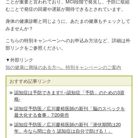
ことが重要と言われており、MCI段階で発見し、予防に取組
むことで発症の回避や遅延が期待できるとされています。
身体の健康診断と同じように、あたまの健康もチェックして
みませんか？
こちらの特別キャンペーンへのお申込み方法など、詳細は外
部リンクをご参照ください。
▼外部リンク
知の健康に興味のある方へ。特別キャンペーンのご案内
おすすめ記事リンク
認知症は予防できます!! –認知症「予防」のための3資
格-
認知症予防医／広川慶裕医師の新刊「脳のスペックを
最大化する食事」7/20発売
認知症予防医／広川慶裕医師の新刊「潜伏期間は20
年。今なら間に合う 認知症は自分で防げる！」