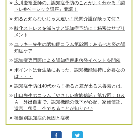
広川慶裕医師の、認知症予防のことがよく分かる『認
トレ®️ベーシック講座』開講！
知ると知らないじゃ大違い！民間介護保険って何？
酸化ストレスを減らすと認知症予防に！秘密はサプリ
メント
ユッキー先生の認知症コラム第92回：あるべき姿の認
知症ケア
認知症専門医による認知症疾患啓発イベントを開催
ポイントは食生活にあった。認知機能維持に必要なの
は・・・
認知症予防は40代から！摂ると差が出る栄養素とは。
山口先生のコラム「やさしい家族信託」第17回：Ｑ＆
Ａ 外出自粛で、認知機能の低下が心配。家族信託、
遺言、後見、今できることが知りたい
種類別認知症の原因と症状