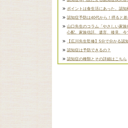
ポイントは食生活にあった。認知
認知症予防は40代から！摂ると
山口先生のコラム「やさしい家族
心配。家族信託、遺言、後見、今
【広川先生監修】5分で分かる認
認知症は予防できるの？
認知症の種類とその詳細はこちら