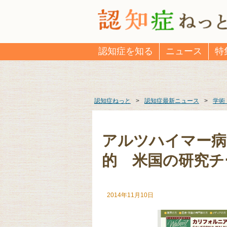
認知症を知る
ニュース
特
認知症ねっと
>
認知症最新ニュース
>
学術
アルツハイマー病
的 米国の研究チ
2014年11月10日