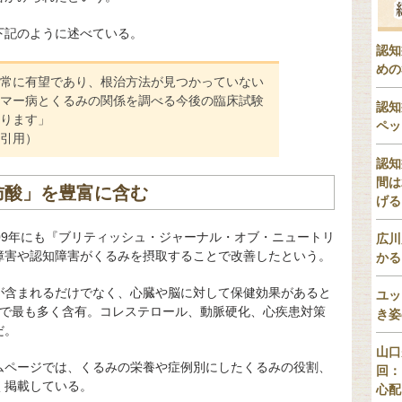
下記のように述べている。
認知
めの
常に有望であり、根治方法が見つかっていない
マー病とくるみの関係を調べる今後の臨床試験
認知
ります」
ペッ
引用）
認知
間は
肪酸」を豊富に含む
げる
09年にも『ブリティッシュ・ジャーナル・オブ・ニュートリ
広川
障害や認知障害がくるみを摂取することで改善したという。
かる
が含まれるだけでなく、心臓や脳に対して保健効果があると
ユッ
かで最も多く含有。コレステロール、動脈硬化、心疾患対策
き姿
だ。
山口
ムページでは、くるみの栄養や症例別にしたくるみの役割、
回：
く掲載している。
心配