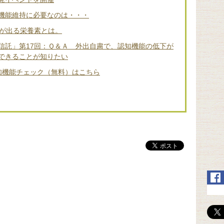
機能維持に必要なのは・・・
差が出る栄養素とは。
信託」第17回：Ｑ＆Ａ 外出自粛で、認知機能の低下が
できることが知りたい
知機能チェック（無料）はこちら