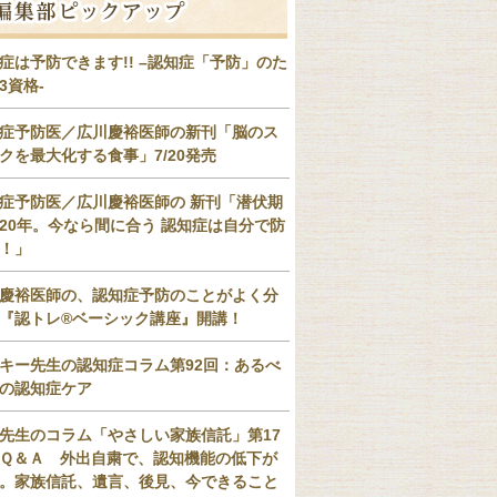
症は予防できます!! –認知症「予防」のた
3資格-
症予防医／広川慶裕医師の新刊「脳のス
クを最大化する食事」7/20発売
症予防医／広川慶裕医師の 新刊「潜伏期
20年。今なら間に合う 認知症は自分で防
！」
慶裕医師の、認知症予防のことがよく分
『認トレ®️ベーシック講座』開講！
キー先生の認知症コラム第92回：あるべ
の認知症ケア
先生のコラム「やさしい家族信託」第17
Ｑ＆Ａ 外出自粛で、認知機能の低下が
。家族信託、遺言、後見、今できること