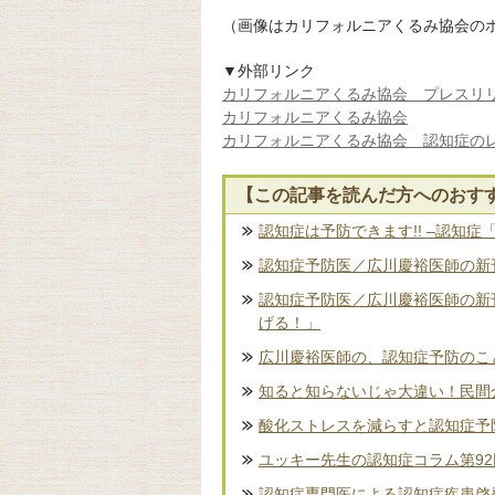
（画像はカリフォルニアくるみ協会の
▼外部リンク
カリフォルニアくるみ協会 プレスリリー
カリフォルニアくるみ協会
カリフォルニアくるみ協会 認知症の
【この記事を読んだ方へのおす
認知症は予防できます!! –認知症
認知症予防医／広川慶裕医師の新刊
認知症予防医／広川慶裕医師の新
げる！」
広川慶裕医師の、認知症予防のこ
知ると知らないじゃ大違い！民間
酸化ストレスを減らすと認知症予
ユッキー先生の認知症コラム第9
認知症専門医による認知症疾患啓