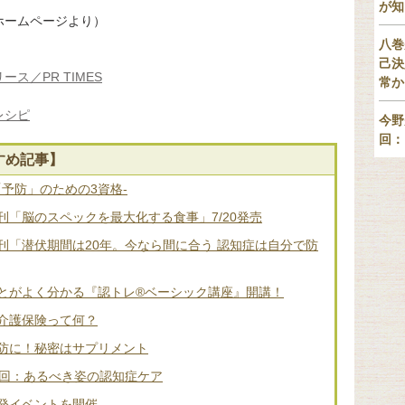
が知
ホームページより）
八巻
己決
ス／PR TIMES
常か
レシピ
今野
回：
すめ記事】
「予防」のための3資格-
「脳のスペックを最大化する食事」7/20発売
刊「潜伏期間は20年。今なら間に合う 認知症は自分で防
とがよく分かる『認トレ®️ベーシック講座』開講！
介護保険って何？
防に！秘密はサプリメント
2回：あるべき姿の認知症ケア
発イベントを開催