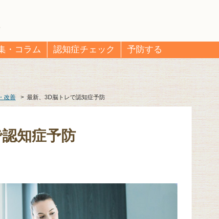
集・コラム
認知症チェック
予防する
・改善
>
最新、3D脳トレで認知症予防
で認知症予防