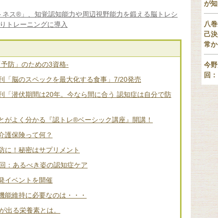
が知
トネス®」、知覚認知能力や周辺視野能力を鍛える脳トレシ
八巻
よりトレーニングに導入
己決
常か
「予防」のための3資格-
今野
回：
「脳のスペックを最大化する食事」7/20発売
刊「潜伏期間は20年。今なら間に合う 認知症は自分で防
とがよく分かる『認トレ®️ベーシック講座』開講！
介護保険って何？
防に！秘密はサプリメント
2回：あるべき姿の認知症ケア
発イベントを開催
機能維持に必要なのは・・・
差が出る栄養素とは。