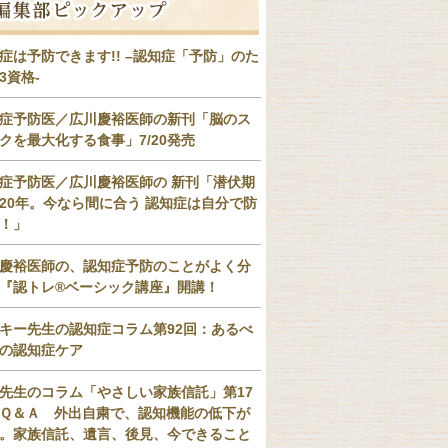
症は予防できます!! –認知症「予防」のた
3資格-
症予防医／広川慶裕医師の新刊「脳のス
クを最大化する食事」7/20発売
症予防医／広川慶裕医師の 新刊「潜伏期
20年。今なら間に合う 認知症は自分で防
！」
慶裕医師の、認知症予防のことがよく分
『認トレ®️ベーシック講座』開講！
キー先生の認知症コラム第92回：あるべ
の認知症ケア
先生のコラム「やさしい家族信託」第17
Ｑ＆Ａ 外出自粛で、認知機能の低下が
。家族信託、遺言、後見、今できること