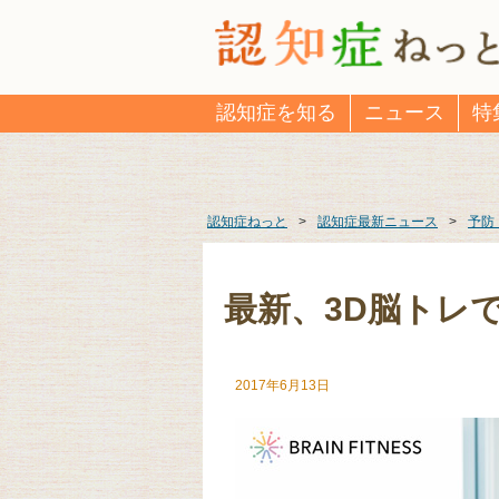
認知症を知る
ニュース
特
認知症ねっと
>
認知症最新ニュース
>
予防
最新、3D脳トレ
2017年6月13日