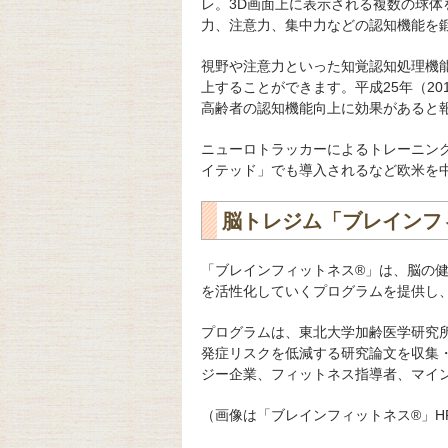
レ。3D画面上に表示される複数の球
力、注意力、集中力などの認知機能を
視野や注意力といった知覚認知処理機
上することができます。平成25年（2
高齢者の認知機能向上に効果があると
ニューロトラッカーによるトレーニン
イテッド」でも導入されるなど欧米を
脳トレジム「ブレインフ
「ブレインフィットネス®」は、脳の
を活性化していくプログラムを提供し
プログラムは、東北大学加齢医学研究
発症リスクを低減する研究論文を収集
ジー企業、フィットネス指導者、マイ
（画像は「ブレインフィットネス®」H