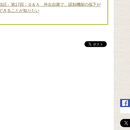
信託」第17回：Ｑ＆Ａ 外出自粛で、認知機能の低下が
できることが知りたい