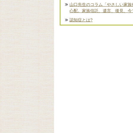
山口先生のコラム「やさしい家族
心配。家族信託、遺言、後見、今
認知症とは?