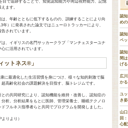
体を目で追跡することで、知覚認知能力や周辺視野能力、記憶
鍛えます。
認知
能は、年齢とともに低下するものの、訓練することにより向
めの
013年）に発表された論文ではニューロトラッカーにより、
報告されています。
認知
ペッ
グは、イギリスの名門サッカークラブ「マンチェスターユナ
中心に活用されています。
認知
間は
ィットネス®」
げる
広川
健康に最適化した生活習慣を身につけ、様々な知的刺激で脳
かる
、超高齢化社会の課題解決を目指す、脳トレジムです。
ユッ
所との共同研究により、認知機能を維持・改善し、認知症の
き姿
・分析。分析結果をもとに医師、管理栄養士、睡眠テクノロ
ンドフルネス指導者らと共同でプログラムを開発しました。
山口
回：
Pよりより）
心配