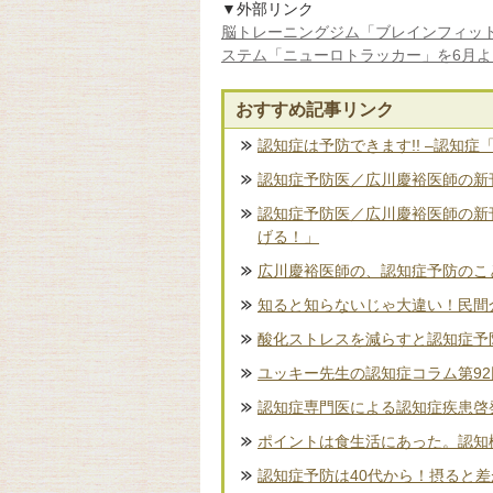
▼外部リンク
脳トレーニングジム「ブレインフィッ
ステム「ニューロトラッカー」を6月
おすすめ記事リンク
認知症は予防できます!! –認知症
認知症予防医／広川慶裕医師の新刊
認知症予防医／広川慶裕医師の新
げる！」
広川慶裕医師の、認知症予防のこ
知ると知らないじゃ大違い！民間
酸化ストレスを減らすと認知症予
ユッキー先生の認知症コラム第9
認知症専門医による認知症疾患啓
ポイントは食生活にあった。認知
認知症予防は40代から！摂ると