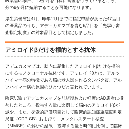
医薬品の場合、 12か月を目標に審査を行っているところ、半
分の6か月に短縮することが可能になります。
厚生労働省は4月、昨年11月までに指定申請があった47品目
の医薬品のうち、アデュカヌマブを含む5品目を「先駆け審
査指定制度」の対象品目として指定しました。
アミロイドβだけを標的とする抗体
アデュカヌマブは、脳内に凝集したアミロイドβだけを標的
にするモノクローナル抗体です。アミロイドβとは、アルツ
ハイマー病の特徴である脳の老人斑を作るタンパク質。アル
ツハイマー病の原因のひとつだと言われています。
臨床試験でアデュカヌマブを前駆期および軽度のAD患者に投
与したところ、投与する量に比例して脳内のアミロイドβが
減少。また、探索的評価項目として臨床的認知症重症度判定
尺度（CDR-SB）およびミニメンタルステート検査
（MMSE）の解析の結果、投与する量と時間に比例して臨床