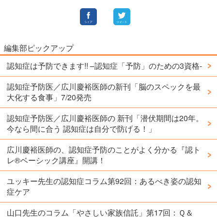
編集部ピックアップ
認知症は予防できます!! –認知症「予防」のための3資格-
認知症予防医／広川慶裕医師の新刊「脳のスペックを最
大化する食事」7/20発売
認知症予防医／広川慶裕医師の 新刊「潜伏期間は20年。
今なら間に合う 認知症は自分で防げる！」
広川慶裕医師の、認知症予防のことがよく分かる『認ト
レ®️ベーシック講座』開講！
ユッキー先生の認知症コラム第92回：あるべき姿の認知
症ケア
山口先生のコラム「やさしい家族信託」第17回：Ｑ＆