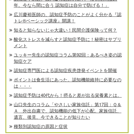
年。今なら間に合う 認知症は自分で防げる！」
広川慶裕医師の、認知症予防のことがよく分かる『認
トレ®️ベーシック講座』開講！
知ると知らないじゃ大違い！民間介護保険って何？
酸化ストレスを減らすと認知症予防に！秘密はサプリ
メント
ユッキー先生の認知症コラム第92回：あるべき姿の認
知症ケア
認知症専門医による認知症疾患啓発イベントを開催
ポイントは食生活にあった。認知機能維持に必要なの
は・・・
認知症予防は40代から！摂ると差が出る栄養素とは。
山口先生のコラム「やさしい家族信託」第17回：Ｑ＆
Ａ 外出自粛で、認知機能の低下が心配。家族信託、
遺言、後見、今できることが知りたい
種類別認知症の原因と症状