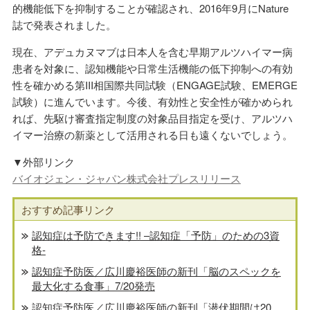
的機能低下を抑制することが確認され、2016年9月にNature
誌で発表されました。
現在、アデュカヌマブは日本人を含む早期アルツハイマー病
患者を対象に、認知機能や日常生活機能の低下抑制への有効
性を確かめる第III相国際共同試験（ENGAGE試験、EMERGE
試験）に進んでいます。今後、有効性と安全性が確かめられ
れば、先駆け審査指定制度の対象品目指定を受け、アルツハ
イマー治療の新薬として活用される日も遠くないでしょう。
▼外部リンク
バイオジェン・ジャパン株式会社プレスリリース
おすすめ記事リンク
認知症は予防できます!! –認知症「予防」のための3資
格-
認知症予防医／広川慶裕医師の新刊「脳のスペックを
最大化する食事」7/20発売
認知症予防医／広川慶裕医師の新刊「潜伏期間は20