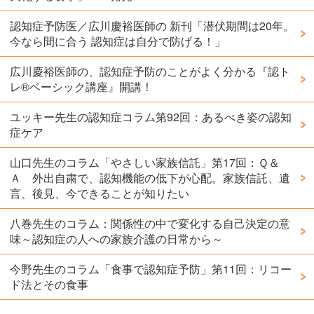
認知症予防医／広川慶裕医師の 新刊「潜伏期間は20年。
今なら間に合う 認知症は自分で防げる！」
広川慶裕医師の、認知症予防のことがよく分かる『認ト
レ®️ベーシック講座』開講！
ユッキー先生の認知症コラム第92回：あるべき姿の認知
症ケア
山口先生のコラム「やさしい家族信託」第17回：Ｑ＆
Ａ 外出自粛で、認知機能の低下が心配。家族信託、遺
言、後見、今できることが知りたい
八巻先生のコラム：関係性の中で変化する自己決定の意
味～認知症の人への家族介護の日常から～
今野先生のコラム「食事で認知症予防」第11回：リコー
ド法とその食事