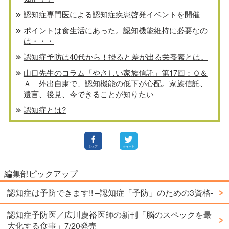
認知症専門医による認知症疾患啓発イベントを開催
ポイントは食生活にあった。認知機能維持に必要なの
は・・・
認知症予防は40代から！摂ると差が出る栄養素とは。
山口先生のコラム「やさしい家族信託」第17回：Ｑ＆
Ａ 外出自粛で、認知機能の低下が心配。家族信託、
遺言、後見、今できることが知りたい
認知症とは?
編集部ピックアップ
認知症は予防できます!! –認知症「予防」のための3資格-
認知症予防医／広川慶裕医師の新刊「脳のスペックを最
大化する食事」7/20発売