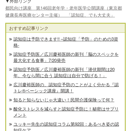
▼外部リンク
都民向け講座 第146回老年学・老年医学公開講座（東京都
健康長寿医療センター主催） 「認知症、でも大丈夫」
おすすめ記事リンク
認知症は予防できます!! –認知症「予防」のための3資
格-
認知症予防医／広川慶裕医師の新刊「脳のスペックを
最大化する食事」7/20発売
認知症予防医／広川慶裕医師の新刊「潜伏期間は20
年。今なら間に合う 認知症は自分で防げる！」
広川慶裕医師の、認知症予防のことがよく分かる『認
トレ®️ベーシック講座』開講！
知ると知らないじゃ大違い！民間介護保険って何？
酸化ストレスを減らすと認知症予防に！秘密はサプリ
メント
ユッキー先生の認知症コラム第92回：あるべき姿の認
知症ケア