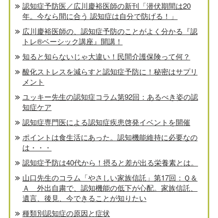
認知症予防医／広川慶裕医師の新刊「潜伏期間は20
年。今なら間に合う 認知症は自分で防げる！」
広川慶裕医師の、認知症予防のことがよく分かる『認
トレ®️ベーシック講座』開講！
知ると知らないじゃ大違い！民間介護保険って何？
酸化ストレスを減らすと認知症予防に！秘密はサプリ
メント
ユッキー先生の認知症コラム第92回：あるべき姿の認
知症ケア
認知症専門医による認知症疾患啓発イベントを開催
ポイントは食生活にあった。認知機能維持に必要なの
は・・・
認知症予防は40代から！摂ると差が出る栄養素とは。
山口先生のコラム「やさしい家族信託」第17回：Ｑ＆
Ａ 外出自粛で、認知機能の低下が心配。家族信託、
遺言、後見、今できることが知りたい
種類別認知症の原因と症状