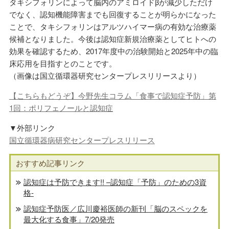
タキシフォリンによって脳内のアミロイドβが減少しただけ
でなく、認知機能障害までも回復することが明らかになった
ことで、タキシフォリンはアルツハイマー病の有効な治療薬
候補となりました。今後は認知症新規治療薬としてヒトへの
効果を確認するため、2017年度中の治験開始と2025年中の臨
床応用を目指すとのことです。
（画像は国立循環器研究センタープレスリリースより）
【こちらもどうぞ】今野先生コラム「食事で認知症予防」第
1回：ポリフェノールと認知症
▼外部リンク
国立循環器病研究センタープレスリリース
おすすめ記事リンク
認知症は予防できます!! –認知症「予防」のための3資
格-
認知症予防医／広川慶裕医師の新刊「脳のスペックを
最大化する食事」7/20発売