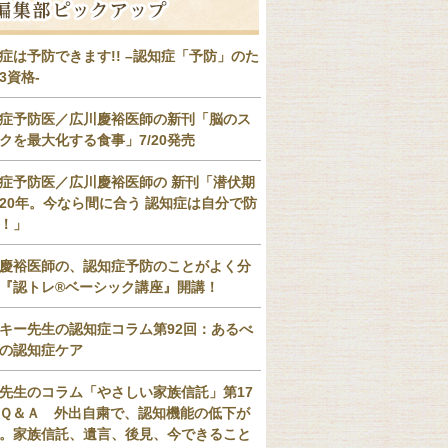
症は予防できます!! –認知症「予防」のた
3資格-
症予防医／広川慶裕医師の新刊「脳のス
クを最大化する食事」7/20発売
症予防医／広川慶裕医師の 新刊「潜伏期
20年。今なら間に合う 認知症は自分で防
！」
慶裕医師の、認知症予防のことがよく分
『認トレ®️ベーシック講座』開講！
キー先生の認知症コラム第92回：あるべ
の認知症ケア
先生のコラム「やさしい家族信託」第17
Ｑ＆Ａ 外出自粛で、認知機能の低下が
。家族信託、遺言、後見、今できること