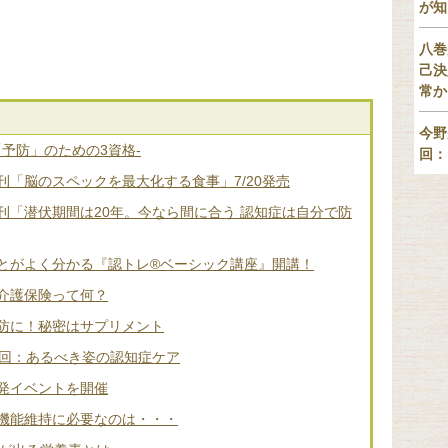
が知
八巻
己決
常か
今野
「予防」のための3資格-
回：
「脳のスペックを最大化する食事」7/20発売
刊「潜伏期間は20年。今なら間に合う 認知症は自分で防
とがよく分かる『認トレ®️ベーシック講座』開講！
介護保険って何？
防に！秘密はサプリメント
2回：あるべき姿の認知症ケア
発イベントを開催
機能維持に必要なのは・・・