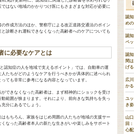
の運転免許更新時に、認知症に関連した診断書を求められるケ
医ではない地域のかかりつけ医にもさまざまな対応が必要に
認知
めの
書の作成方法のほか、警察庁による改正道路交通法のポイン
症と診断され運転できなくなった高齢者へのケアについても
認知
ペッ
者に必要なケアとは
認知
間は
げる
転と認知症の人を地域で支えるポイント」では、自動車の運
な人たちがどのようなケアを行うべきかが具体的に述べられ
広川
とっても非常に参考になる内容となっています。
かる
転ができなくなった高齢者は、まず精神的にショックを受け
行動範囲が狭まります。それにより、前向きな気持ちを失っ
ユッ
も充分にあるでしょう。
き姿
性はもちろん、家族をはじめ周囲の人たちが地域の支援サー
山口
なくなった高齢者本人の新たな生きがいや楽しみをサポート
回：
心配