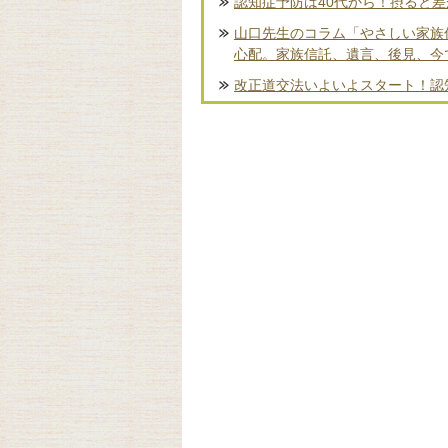
認知症予防は40代から！摂ると
山口先生のコラム「やさしい家族
心配。家族信託、遺言、後見、今
改正道交法いよいよスタート！認