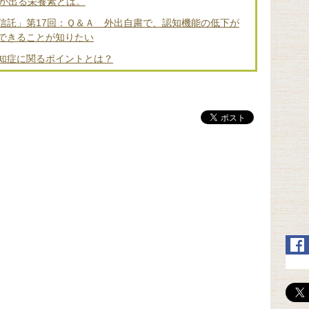
差が出る栄養素とは。
信託」第17回：Ｑ＆Ａ 外出自粛で、認知機能の低下が
できることが知りたい
知症に関るポイントとは？