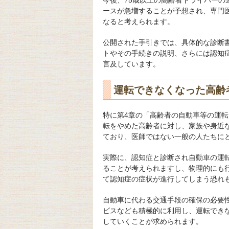
今後、75歳以上の高齢者ドライバー
ースが急増することが予想され、専門
なると考えられます。
公開された手引きでは、具体的な診断
トやその手続きの説明、さらには認知
言及しています。
運転できなくなった高齢
特に第4章の「高齢者の自動車等の運
転をやめた高齢者に対し、家族や身近
ており、医師ではない一般の人たちに
実際に、認知症と診断され自動車の運
ることが考えられますし、物理的にも
て認知症の症状が進行してしまう恐れ
自動車に代わる交通手段の確保の必要
ビスなども積極的に利用し、運転でき
していくことが求められます。