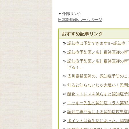
▼外部リンク
日本医師会ホームページ
おすすめ記事リンク
認知症は予防できます!! –認知症
認知症予防医／広川慶裕医師の新刊
認知症予防医／広川慶裕医師の新
げる！」
広川慶裕医師の、認知症予防のこ
知ると知らないじゃ大違い！民間
酸化ストレスを減らすと認知症予
ユッキー先生の認知症コラム第9
認知症専門医による認知症疾患啓
ポイントは食生活にあった。認知