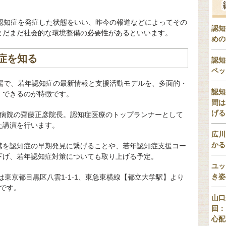
が認知症を発症した状態をいい、昨今の報道などによってその
認知
まだまだ社会的な環境整備の必要性があるといいます。
めの
症を知る
認知
ペッ
会場で、若年認知症の最新情報と支援活動モデルを、多面的・
認知
」できるのが特徴です。
間は
げる
沢病院の齋藤正彦院長。認知症医療のトップランナーとして
た講演を行います。
広川
かる
携を認知症の早期発見に繋げることや、若年認知症支援コー
下げ、若年認知症対策についても取り上げる予定。
ユッ
き姿
場は東京都目黒区八雲1-1-1、東急東横線【都立大学駅】より
です。
山口
回：
心配