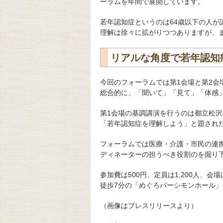
ーラムを年間で展開しています。
若年認知症というのは64歳以下の人
理解は徐々に拡がりつつありますが、
リアルな角度で若年認知
今回のフォーラムでは第1会場と第2
総合的に、「聞いて」「見て」「体感
第1会場の基調講演を行うのは都立松
「若年認知症を理解しよう」と題され
フォーラムでは医療・介護・市民の連
ディネーターの担うべき役割のを掘り
参加費は500円、定員は1,200人、会
徒歩7分の「めぐろパーシモンホール」
（画像はプレスリリースより）