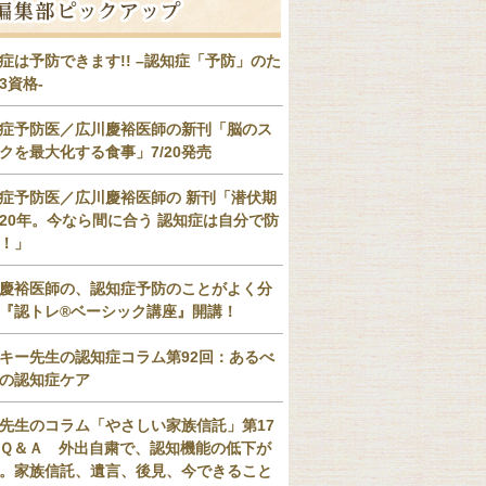
症は予防できます!! –認知症「予防」のた
3資格-
症予防医／広川慶裕医師の新刊「脳のス
クを最大化する食事」7/20発売
症予防医／広川慶裕医師の 新刊「潜伏期
20年。今なら間に合う 認知症は自分で防
！」
慶裕医師の、認知症予防のことがよく分
『認トレ®️ベーシック講座』開講！
キー先生の認知症コラム第92回：あるべ
の認知症ケア
先生のコラム「やさしい家族信託」第17
Ｑ＆Ａ 外出自粛で、認知機能の低下が
。家族信託、遺言、後見、今できること