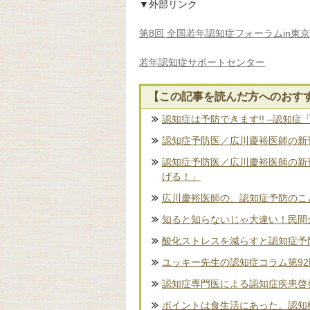
▼外部リンク
第8回 全国若年認知症フォーラムin東
若年認知症サポートセンター
【この記事を読んだ方へのおす
認知症は予防できます!! –認知症
認知症予防医／広川慶裕医師の新刊
認知症予防医／広川慶裕医師の新
げる！」
広川慶裕医師の、認知症予防のこ
知ると知らないじゃ大違い！民間
酸化ストレスを減らすと認知症予
ユッキー先生の認知症コラム第9
認知症専門医による認知症疾患啓
ポイントは食生活にあった。認知