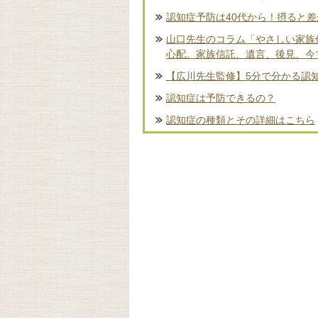
認知症予防は40代から！摂ると
山口先生のコラム「やさしい家族
心配。家族信託、遺言、後見、今
【広川先生監修】5分で分かる認
認知症は予防できるの？
認知症の種類とその詳細はこちら