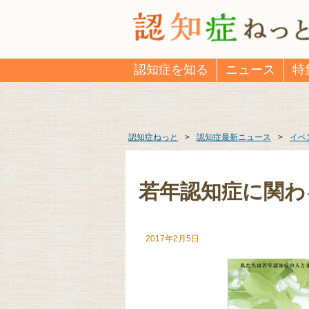
認知症を知る
ニュース
特
認知症ねっと
>
認知症最新ニュース
>
イベ
若年認知症に関わ
2017年2月5日