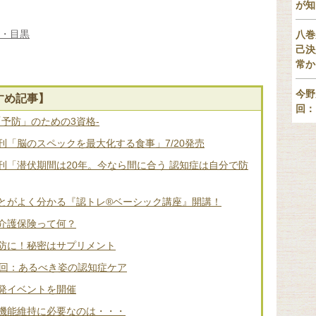
が知
京・目黒
八巻
己決
常か
今野
すめ記事】
回：
「予防」のための3資格-
「脳のスペックを最大化する食事」7/20発売
刊「潜伏期間は20年。今なら間に合う 認知症は自分で防
とがよく分かる『認トレ®️ベーシック講座』開講！
介護保険って何？
防に！秘密はサプリメント
2回：あるべき姿の認知症ケア
発イベントを開催
機能維持に必要なのは・・・