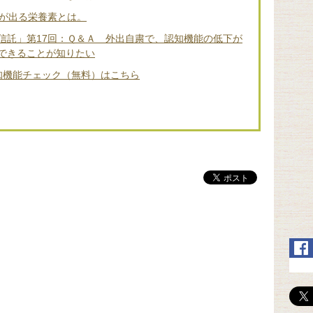
差が出る栄養素とは。
信託」第17回：Ｑ＆Ａ 外出自粛で、認知機能の低下が
できることが知りたい
知機能チェック（無料）はこちら