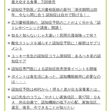
最大化する食事」7/20発売
認知症予防医／広川慶裕医師の新刊「潜伏期間は20
年。今なら間に合う 認知症は自分で防げる！」
広川慶裕医師の、認知症予防のことがよく分かる『認
トレ®️ベーシック講座』開講！
知ると知らないじゃ大違い！民間介護保険って何？
酸化ストレスを減らすと認知症予防に！秘密はサプリ
メント
ユッキー先生の認知症コラム第92回：あるべき姿の認
知症ケア
認知症専門医による認知症疾患啓発イベントを開催
ポイントは食生活にあった。認知機能維持に必要なの
は・・・
認知症予防は40代から！摂ると差が出る栄養素とは。
山口先生のコラム「やさしい家族信託」第17回：Ｑ＆
Ａ 外出自粛で、認知機能の低下が心配。家族信託、
遺言、後見、今できることが知りたい