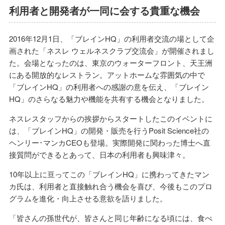
利用者と開発者が一同に会する貴重な機会
2016年12月1日、「ブレインHQ」の利用者交流の場として企
画された「ネスレ ウェルネスクラブ交流会」が開催されまし
た。会場となったのは、東京のウォーターフロント、天王洲
にある開放的なレストラン。アットホームな雰囲気の中で
「ブレインHQ」の利用者への感謝の意を伝え、「ブレイン
HQ」のさらなる魅力や機能を共有する機会となりました。
ネスレスタッフからの挨拶からスタートしたこのイベントに
は、「ブレインHQ」の開発・販売を行うPosit Science社の
ヘンリー･マンカCEOも登場。実際開発に関わった博士へ直
接質問ができるとあって、日本の利用者も興味津々。
10年以上に亘ってこの「ブレインHQ」に携わってきたマン
カ氏は、利用者と直接触れ合う機会を喜び、今後もこのプロ
グラムを進化・向上させる意欲を語りました。
「皆さんの孫世代が、皆さんと同じ年齢になる頃には、食べ