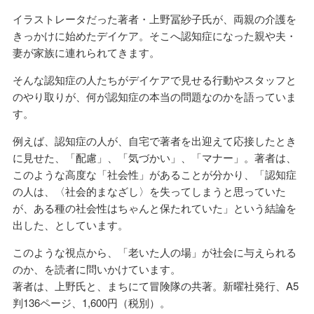
イラストレータだった著者・上野冨紗子氏が、両親の介護を
きっかけに始めたデイケア。そこへ認知症になった親や夫・
妻が家族に連れられてきます。
そんな認知症の人たちがデイケアで見せる行動やスタッフと
のやり取りが、何が認知症の本当の問題なのかを語っていま
す。
例えば、認知症の人が、自宅で著者を出迎えて応接したとき
に見せた、「配慮」、「気づかい」、「マナー」。著者は、
このような高度な「社会性」があることが分かり、「認知症
の人は、〈社会的まなざし〉を失ってしまうと思っていた
が、ある種の社会性はちゃんと保たれていた」という結論を
出した、としています。
このような視点から、「老いた人の場」が社会に与えられる
のか、を読者に問いかけています。
著者は、上野氏と、まちにて冒険隊の共著。新曜社発行、A5
判136ページ、1,600円（税別）。