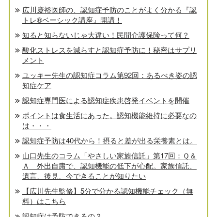
広川慶裕医師の、認知症予防のことがよく分かる『認
トレ®️ベーシック講座』開講！
知ると知らないじゃ大違い！民間介護保険って何？
酸化ストレスを減らすと認知症予防に！秘密はサプリ
メント
ユッキー先生の認知症コラム第92回：あるべき姿の認
知症ケア
認知症専門医による認知症疾患啓発イベントを開催
ポイントは食生活にあった。認知機能維持に必要なの
は・・・
認知症予防は40代から！摂ると差が出る栄養素とは。
山口先生のコラム「やさしい家族信託」第17回：Ｑ＆
Ａ 外出自粛で、認知機能の低下が心配。家族信託、
遺言、後見、今できることが知りたい
【広川先生監修】5分で分かる認知機能チェック（無
料）はこちら
認知症は予防できるの？