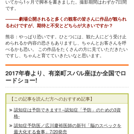
いてから1ヶ月で脚本を書きました。撮影期間はわずか7日間
です。
―――劇場公開されると多くの観客の皆さんに作品が観られ
るわけですが、期待と不安とどちらが大きいですか？
熊谷：やっぱり恐いです。ひとつには、観た人にどう受け止
められるか内容の恐さもありますし、ちゃんとお客さんを呼
べるかも恐い。 この作品をたくさんの方に見ていただきたい
ですし、ちゃんと育てていきたいなと思います。
2017年春より、有楽町スバル座ほか全国でロ
ードショー!
【この記事を読んだ方へのおすすめ記事】
認知症は予防できます!! –認知症「予防」のための3資
格-
認知症予防医／広川慶裕医師の新刊「脳のスペックを
最大化する食事」7/20発売