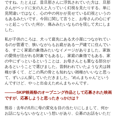
ですね。たとえば、昔旦那さんに浮気されていた方は、旦那
さんがベッドに女の人と入っていく幻視を見たりする。単に
見間違いではなく、心の中の何かが見せている幻視というの
もあるみたいです。今回に関して言うと、お母さんの心にず
っと起こっていた何か、痛みみたいなものを現して犬にしま
した。
私が子供のころは、犬って庭先にある犬小屋につながれてい
るのが普通で、狭いながらもお庭がある一戸建てに住んでい
る、すごく家庭の象徴みたいなイメージがありました。家族
の愛情が注がれる対象でもあるし、家庭の象徴でもある。家
の中にずっといるということは、お母さんとも重なる部分が
あるということで選びました。昔飼われていたような犬は雑
種が多くて、どこの馬の骨とも知れない雑種がいいなと思っ
て。ずいぶん探していただきました。”めんまちゃん”という
んですけど、やっと出会えためんまちゃんです。
―――SKIP映画祭のオープニング作品として応募された映画
ですが、応募しようと思ったきっかけは？
熊谷：去年の5月に母の変化を目の当たりにしまして、何か
お話にならないかなという想いがあり、公募のお話をいただ