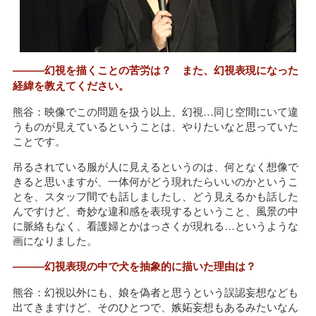
―――幻視を描くことの苦労は？ また、幻視表現になった
経緯を教えてください。
熊谷：映像でこの問題を扱う以上、幻視…同じ空間にいて違
うものが見えているということは、やりたいなと思っていた
ことです。
吊るされている服が人に見えるというのは、何となく想像で
きると思いますが、一体何がどう現れたらいいのかというこ
とを、スタッフ間でも話しましたし、どう見えるかも話した
んですけど、奇妙な違和感を表現するということ、風景の中
に脈絡もなく、看護婦とかはっさくが現れる…というような
画になりました。
―――幻視表現の中で犬を抽象的に描いた理由は？
熊谷：幻視以外にも、娘を偽者と思うという誤認妄想なども
出てきますけど、そのひとつで、嫉妬妄想もあるみたいなん