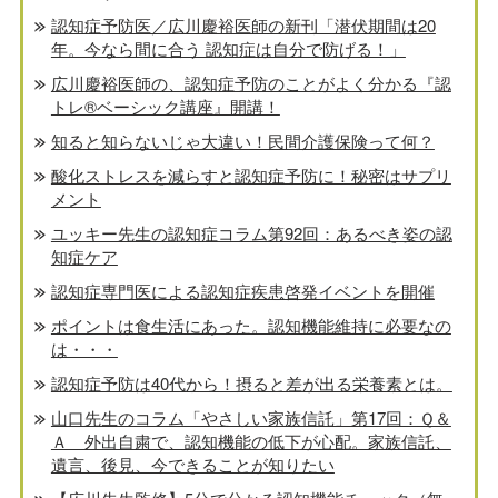
認知症予防医／広川慶裕医師の新刊「潜伏期間は20
年。今なら間に合う 認知症は自分で防げる！」
広川慶裕医師の、認知症予防のことがよく分かる『認
トレ®️ベーシック講座』開講！
知ると知らないじゃ大違い！民間介護保険って何？
酸化ストレスを減らすと認知症予防に！秘密はサプリ
メント
ユッキー先生の認知症コラム第92回：あるべき姿の認
知症ケア
認知症専門医による認知症疾患啓発イベントを開催
ポイントは食生活にあった。認知機能維持に必要なの
は・・・
認知症予防は40代から！摂ると差が出る栄養素とは。
山口先生のコラム「やさしい家族信託」第17回：Ｑ＆
Ａ 外出自粛で、認知機能の低下が心配。家族信託、
遺言、後見、今できることが知りたい