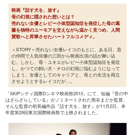
映画『話す犬を、放す』
母の幻視に隠された想いとは？
売れない女優とレピー小体型認知症を発症した母の葛
藤を独特のユーモアを交えながら温かく見つめ、人間
賛歌へと昇華させたハートフルコメディ。
＜STORY＞売れない女優レイコのもとに、ある日、昔
の仲間で人気俳優の三田から映画出演の話が舞い込
む。しかし、母・ユキエがレビー小体型認知症を発症
し、かつての飼い犬・チロの幻視に悩むようになって
しまう。女優としてのキャリアと、母との生活を両立
させようとするレイコだが…。
「SKIPシティ国際Dシネマ映画祭2013」にて、短編『世の中
はざらざらしている』がノミネートされた熊谷まどか監督。
そんな監督の初長編作品『話す犬を、放す』が11月2日、本
年度第29回東京国際映画祭で上映されました。