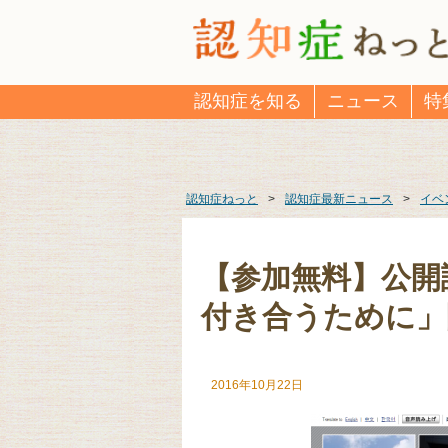
認知症を知る
ニュース
特
認知症ねっと
>
認知症最新ニュース
>
イベ
【参加無料】公開
付き合うために」
2016年10月22日