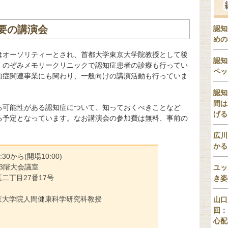
要の講演会
認知
めの
はオーソリティーとされ、首都大学東京大学院教授として後
認知
、のぞみメモリークリニックで認知症患者の診療も行ってい
ペッ
知症関連事業にも関わり、一般向けの講演活動も行っていま
認知
間は
る可能性がある認知症について、知っておくべきことなど
げる
る予定となっています。なお講演会の参加費は無料、事前の
広川
かる
:30から(開場10:00)
 3階大会議室
ユッ
目27番17号
き姿
院人間健康科学研究科教授
山口
回：
心配