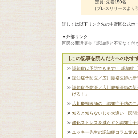
定員: 先着150名
(プレスリリースより引
詳しくは以下リンク先の中野区公式ホ
▼外部リンク
区民公開講演会「認知症と不安なく付
【この記事を読んだ方へのおす
認知症は予防できます!! –認知症
認知症予防医／広川慶裕医師の新刊
認知症予防医／広川慶裕医師の新
げる！」
広川慶裕医師の、認知症予防のこ
知ると知らないじゃ大違い！民間
酸化ストレスを減らすと認知症予
ユッキー先生の認知症コラム第9