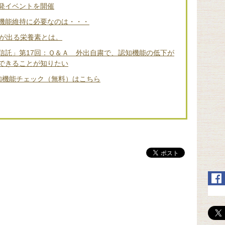
発イベントを開催
機能維持に必要なのは・・・
差が出る栄養素とは。
信託」第17回：Ｑ＆Ａ 外出自粛で、認知機能の低下が
できることが知りたい
知機能チェック（無料）はこちら