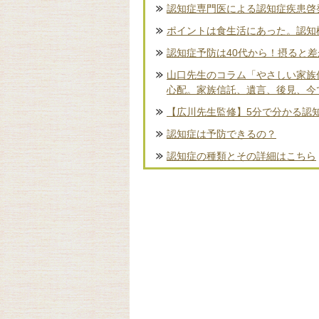
認知症専門医による認知症疾患啓
ポイントは食生活にあった。認知
認知症予防は40代から！摂ると
山口先生のコラム「やさしい家族
心配。家族信託、遺言、後見、今
【広川先生監修】5分で分かる認
認知症は予防できるの？
認知症の種類とその詳細はこちら