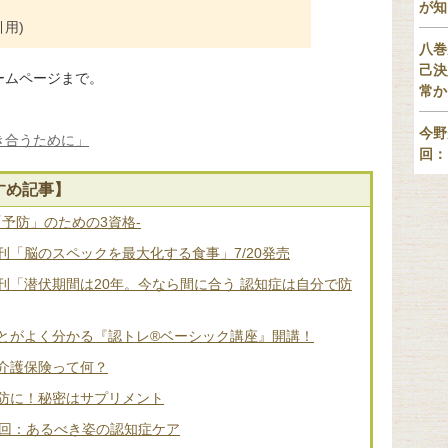
が知
用)
八巻
己決
ームページまで。
常か
今野
き合うために」
回：
すめ記事】
「予防」のための3資格-
「脳のスペックを最大化する食事」7/20発売
刊「潜伏期間は20年。今なら間に合う 認知症は自分で防
とがよく分かる『認トレ®️ベーシック講座』開講！
介護保険って何？
防に！秘密はサプリメント
2回：あるべき姿の認知症ケア