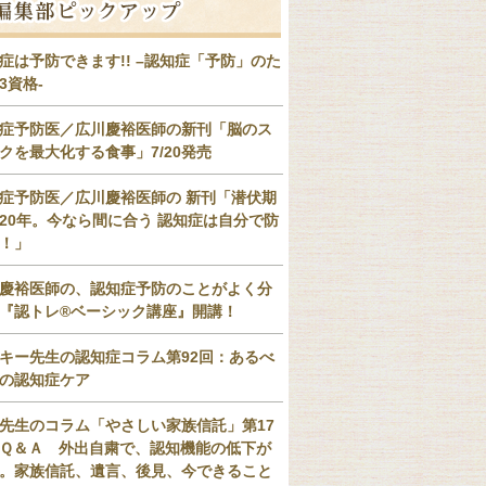
症は予防できます!! –認知症「予防」のた
3資格-
症予防医／広川慶裕医師の新刊「脳のス
クを最大化する食事」7/20発売
症予防医／広川慶裕医師の 新刊「潜伏期
20年。今なら間に合う 認知症は自分で防
！」
慶裕医師の、認知症予防のことがよく分
『認トレ®️ベーシック講座』開講！
キー先生の認知症コラム第92回：あるべ
の認知症ケア
先生のコラム「やさしい家族信託」第17
Ｑ＆Ａ 外出自粛で、認知機能の低下が
。家族信託、遺言、後見、今できること