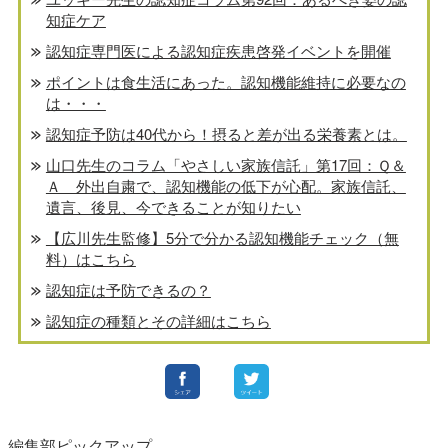
知症ケア
認知症専門医による認知症疾患啓発イベントを開催
ポイントは食生活にあった。認知機能維持に必要なの
は・・・
認知症予防は40代から！摂ると差が出る栄養素とは。
山口先生のコラム「やさしい家族信託」第17回：Ｑ＆
Ａ 外出自粛で、認知機能の低下が心配。家族信託、
遺言、後見、今できることが知りたい
【広川先生監修】5分で分かる認知機能チェック（無
料）はこちら
認知症は予防できるの？
認知症の種類とその詳細はこちら
編集部ピックアップ