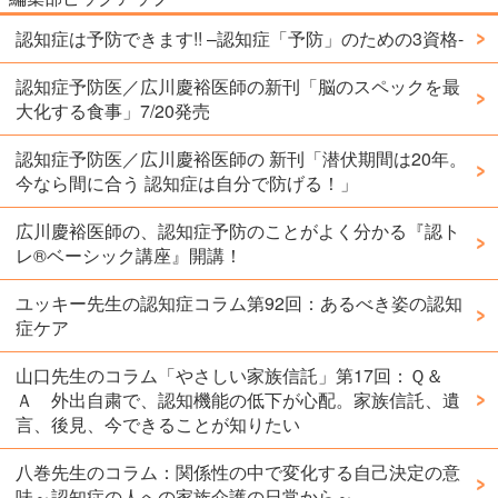
認知症は予防できます!! –認知症「予防」のための3資格-
認知症予防医／広川慶裕医師の新刊「脳のスペックを最
大化する食事」7/20発売
認知症予防医／広川慶裕医師の 新刊「潜伏期間は20年。
今なら間に合う 認知症は自分で防げる！」
広川慶裕医師の、認知症予防のことがよく分かる『認ト
レ®️ベーシック講座』開講！
ユッキー先生の認知症コラム第92回：あるべき姿の認知
症ケア
山口先生のコラム「やさしい家族信託」第17回：Ｑ＆
Ａ 外出自粛で、認知機能の低下が心配。家族信託、遺
言、後見、今できることが知りたい
八巻先生のコラム：関係性の中で変化する自己決定の意
味～認知症の人への家族介護の日常から～