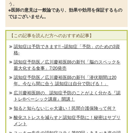
う。
※医師の意見は一般論であり、効果や効用を保証するもの
ではございません。
【この記事を読んだ方へのおすすめ記事】
認知症は予防できます!! –認知症「予防」のための3資
格-
認知症予防医／広川慶裕医師の新刊「脳のスペックを
最大化する食事」7/20発売
認知症予防医／広川慶裕医師の新刊「潜伏期間は20
年。今なら間に合う 認知症は自分で防げる！」
広川慶裕医師の、認知症予防のことがよく分かる『認
トレ®️ベーシック講座』開講！
知ると知らないじゃ大違い！民間介護保険って何？
酸化ストレスを減らすと認知症予防に！秘密はサプリ
メント
ユッキー先生の認知症コラム第92回：あるべき姿の認