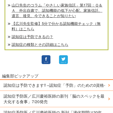
山口先生のコラム「やさしい家族信託」第17回：Ｑ＆
Ａ 外出自粛で、認知機能の低下が心配。家族信託、
遺言、後見、今できることが知りたい
【広川先生監修】5分で分かる認知機能チェック（無
料）はこちら
認知症は予防できるの？
認知症の種類とその詳細はこちら
編集部ピックアップ
認知症は予防できます!! –認知症「予防」のための3資格-
認知症予防医／広川慶裕医師の新刊「脳のスペックを最
大化する食事」7/20発売
認知症予防医／広川慶裕医師の 新刊「潜伏期間は20年。