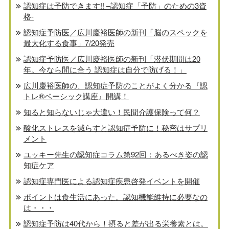
認知症は予防できます!! –認知症「予防」のための3資
格-
認知症予防医／広川慶裕医師の新刊「脳のスペックを
最大化する食事」7/20発売
認知症予防医／広川慶裕医師の新刊「潜伏期間は20
年。今なら間に合う 認知症は自分で防げる！」
広川慶裕医師の、認知症予防のことがよく分かる『認
トレ®️ベーシック講座』開講！
知ると知らないじゃ大違い！民間介護保険って何？
酸化ストレスを減らすと認知症予防に！秘密はサプリ
メント
ユッキー先生の認知症コラム第92回：あるべき姿の認
知症ケア
認知症専門医による認知症疾患啓発イベントを開催
ポイントは食生活にあった。認知機能維持に必要なの
は・・・
認知症予防は40代から！摂ると差が出る栄養素とは。