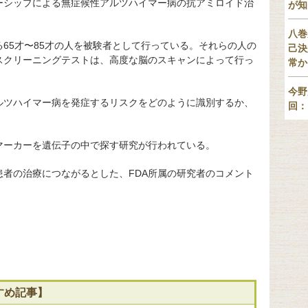
ーシップによる無症候性アルツハイマー病の抗アミロイド治
が知
八巻
65才〜85才の人を被験者として行っている。それらの人の
己決
スクリーニングテストは、高度な脳のスキャンによって行っ
常か
今野
ルツハイマー病を発症するリスクをどのように識別するか、
回：
マーカーを遺伝子の中で探す研究が行われている。
者の治療につながるとした、FDA所属の研究者のコメント
すめ記事】