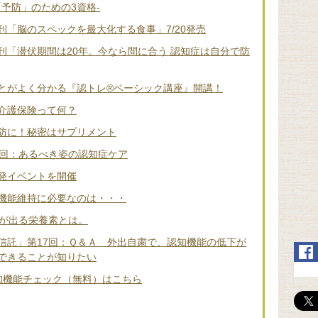
「予防」のための3資格-
「脳のスペックを最大化する食事」7/20発売
刊「潜伏期間は20年。今なら間に合う 認知症は自分で防
とがよく分かる『認トレ®️ベーシック講座』開講！
介護保険って何？
防に！秘密はサプリメント
2回：あるべき姿の認知症ケア
発イベントを開催
機能維持に必要なのは・・・
差が出る栄養素とは。
信託」第17回：Ｑ＆Ａ 外出自粛で、認知機能の低下が
できることが知りたい
知機能チェック（無料）はこちら