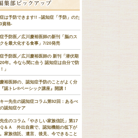
症は予防できます!! –認知症「予防」のた
3資格-
症予防医／広川慶裕医師の新刊「脳のス
クを最大化する食事」7/20発売
症予防医／広川慶裕医師の 新刊「潜伏期
20年。今なら間に合う 認知症は自分で防
！」
慶裕医師の、認知症予防のことがよく分
『認トレ®️ベーシック講座』開講！
キー先生の認知症コラム第92回：あるべ
の認知症ケア
先生のコラム「やさしい家族信託」第17
Ｑ＆Ａ 外出自粛で、認知機能の低下が
。家族信託、遺言、後見、今できること