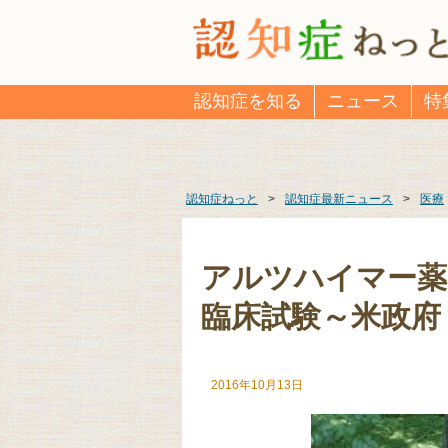
認知症を知る
ニュース
特
認知症ねっと
>
認知症最新ニュース
>
医療
アルツハイマー薬
臨床試験～米政府
2016年10月13日