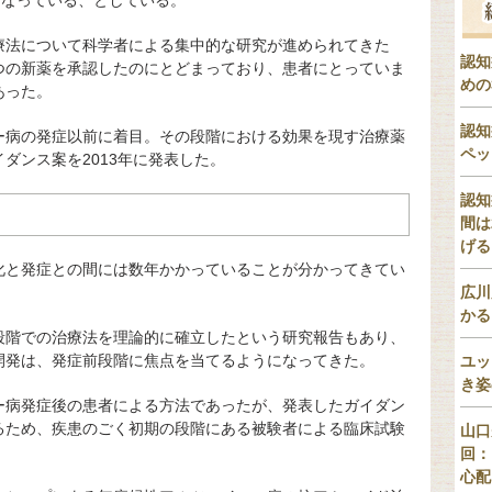
となっている、としている。
療法について科学者による集中的な研究が進められてきた
認知
に5つの新薬を承認したのにとどまっており、患者にとっていま
めの
あった。
認知
ー病の発症以前に着目。その段階における効果を現す治療薬
ペッ
ダンス案を2013年に発表した。
認知
間は
げる
化と発症との間には数年かかっていることが分かってきてい
広川
かる
段階での治療法を理論的に確立したという研究報告もあり、
開発は、発症前段階に焦点を当てるようになってきた。
ユッ
き姿
ー病発症後の患者による方法であったが、発表したガイダン
るため、疾患のごく初期の段階にある被験者による臨床試験
山口
回：
心配