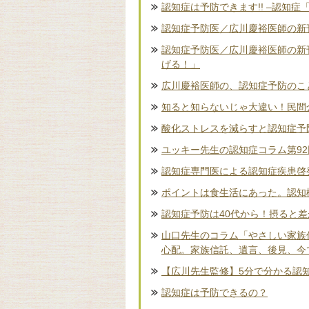
認知症は予防できます!! –認知症
認知症予防医／広川慶裕医師の新刊
認知症予防医／広川慶裕医師の新
げる！」
広川慶裕医師の、認知症予防のこ
知ると知らないじゃ大違い！民間
酸化ストレスを減らすと認知症予
ユッキー先生の認知症コラム第9
認知症専門医による認知症疾患啓
ポイントは食生活にあった。認知
認知症予防は40代から！摂ると
山口先生のコラム「やさしい家族
心配。家族信託、遺言、後見、今
【広川先生監修】5分で分かる認
認知症は予防できるの？