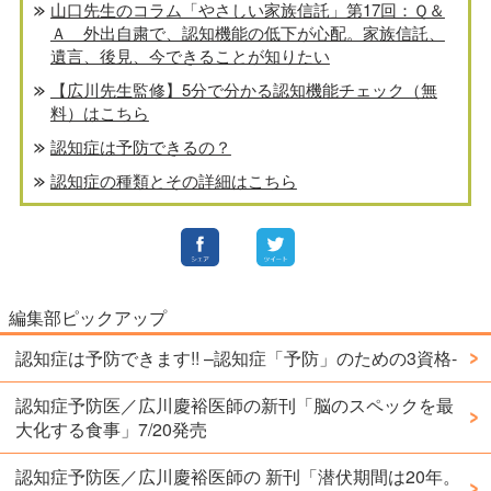
山口先生のコラム「やさしい家族信託」第17回：Ｑ＆
Ａ 外出自粛で、認知機能の低下が心配。家族信託、
遺言、後見、今できることが知りたい
【広川先生監修】5分で分かる認知機能チェック（無
料）はこちら
認知症は予防できるの？
認知症の種類とその詳細はこちら
編集部ピックアップ
認知症は予防できます!! –認知症「予防」のための3資格-
認知症予防医／広川慶裕医師の新刊「脳のスペックを最
大化する食事」7/20発売
認知症予防医／広川慶裕医師の 新刊「潜伏期間は20年。