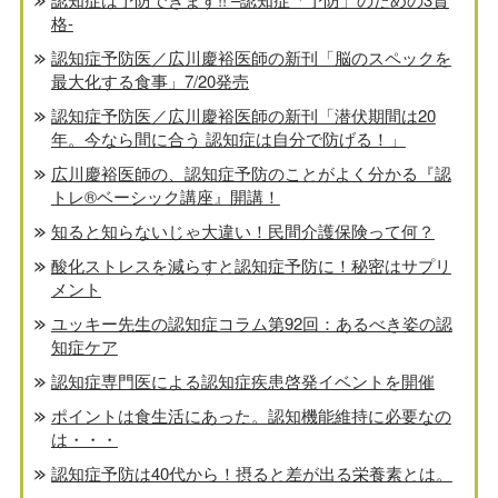
格-
認知症予防医／広川慶裕医師の新刊「脳のスペックを
最大化する食事」7/20発売
認知症予防医／広川慶裕医師の新刊「潜伏期間は20
年。今なら間に合う 認知症は自分で防げる！」
広川慶裕医師の、認知症予防のことがよく分かる『認
トレ®️ベーシック講座』開講！
知ると知らないじゃ大違い！民間介護保険って何？
酸化ストレスを減らすと認知症予防に！秘密はサプリ
メント
ユッキー先生の認知症コラム第92回：あるべき姿の認
知症ケア
認知症専門医による認知症疾患啓発イベントを開催
ポイントは食生活にあった。認知機能維持に必要なの
は・・・
認知症予防は40代から！摂ると差が出る栄養素とは。