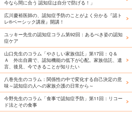
今なら間に合う 認知症は自分で防げる！」
広川慶裕医師の、認知症予防のことがよく分かる『認ト
レ®️ベーシック講座』開講！
ユッキー先生の認知症コラム第92回：あるべき姿の認知
症ケア
山口先生のコラム「やさしい家族信託」第17回：Ｑ＆
Ａ 外出自粛で、認知機能の低下が心配。家族信託、遺
言、後見、今できることが知りたい
八巻先生のコラム：関係性の中で変化する自己決定の意
味～認知症の人への家族介護の日常から～
今野先生のコラム「食事で認知症予防」第11回：リコー
ド法とその食事