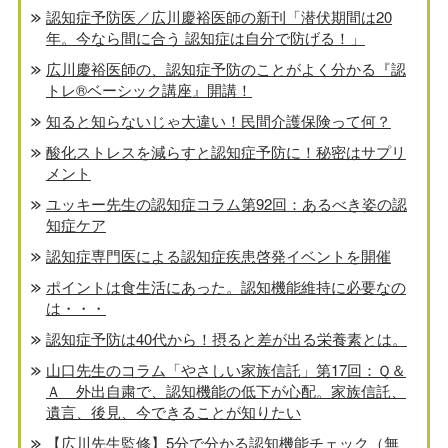
認知症予防医／広川慶裕医師の新刊「潜伏期間は20
年。今なら間に合う 認知症は自分で防げる！」
広川慶裕医師の、認知症予防のことがよく分かる『認
トレ®️ベーシック講座』開講！
知ると知らないじゃ大違い！民間介護保険って何？
酸化ストレスを減らすと認知症予防に！秘密はサプリ
メント
ユッキー先生の認知症コラム第92回：あるべき姿の認
知症ケア
認知症専門医による認知症疾患啓発イベントを開催
ポイントは食生活にあった。認知機能維持に必要なの
は・・・
認知症予防は40代から！摂ると差が出る栄養素とは。
山口先生のコラム「やさしい家族信託」第17回：Ｑ＆
Ａ 外出自粛で、認知機能の低下が心配。家族信託、
遺言、後見、今できることが知りたい
【広川先生監修】5分で分かる認知機能チェック（無