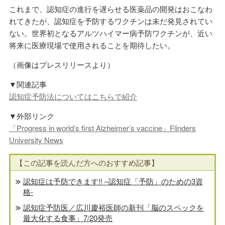
これまで、認知症の進行を遅らせる医薬品の開発はおこなわ
れてきたが、認知症を予防するワクチンは未だ発見されてい
ない。世界初となるアルツハイマー病予防ワクチンが、近い
将来に医療現場で使用されることを期待したい。
（画像はプレスリリースより）
▼関連記事
認知症予防法についてはこちらで紹介
▼外部リンク
「Progress in world’s first Alzheimer’s vaccine」Flinders
University News
【この記事を読んだ方へのおすすめ記事】
認知症は予防できます!! –認知症「予防」のための3資
格-
認知症予防医／広川慶裕医師の新刊「脳のスペックを
最大化する食事」7/20発売