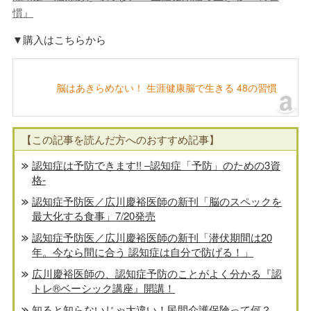
慣』
▼購入はこちらから
脳はあきらめない！ 生涯健康脳で生きる 48の習慣
【この記事を読んだ方へのおすすめ記事】
認知症は予防できます!! –認知症「予防」のための3資
格-
認知症予防医／広川慶裕医師の新刊「脳のスペックを
最大化する食事」7/20発売
認知症予防医／広川慶裕医師の新刊「潜伏期間は20
年。今なら間に合う 認知症は自分で防げる！」
広川慶裕医師の、認知症予防のことがよく分かる『認
トレ®️ベーシック講座』開講！
知ると知らないじゃ大違い！民間介護保険って何？