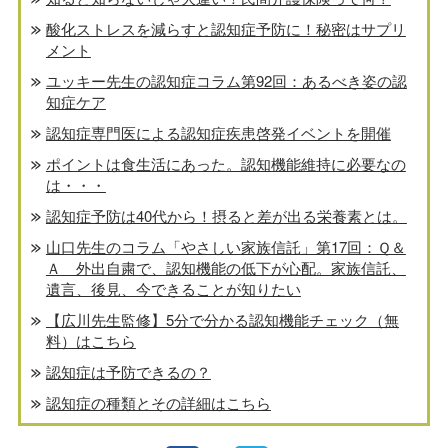
酸化ストレスを減らすと認知症予防に！秘密はサプリ
メント
ユッキー先生の認知症コラム第92回：あるべき姿の認
知症ケア
認知症専門医による認知症疾患啓発イベントを開催
ポイントは食生活にあった。認知機能維持に必要なの
は・・・
認知症予防は40代から！摂ると差が出る栄養素とは。
山口先生のコラム「やさしい家族信託」第17回：Ｑ＆
Ａ 外出自粛で、認知機能の低下が心配。家族信託、
遺言、後見、今できることが知りたい
【広川先生監修】5分で分かる認知機能チェック（無
料）はこちら
認知症は予防できるの？
認知症の種類とその詳細はこちら