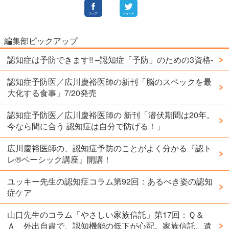
編集部ピックアップ
認知症は予防できます!! –認知症「予防」のための3資格-
認知症予防医／広川慶裕医師の新刊「脳のスペックを最
大化する食事」7/20発売
認知症予防医／広川慶裕医師の 新刊「潜伏期間は20年。
今なら間に合う 認知症は自分で防げる！」
広川慶裕医師の、認知症予防のことがよく分かる『認ト
レ®️ベーシック講座』開講！
ユッキー先生の認知症コラム第92回：あるべき姿の認知
症ケア
山口先生のコラム「やさしい家族信託」第17回：Ｑ＆
Ａ 外出自粛で、認知機能の低下が心配。家族信託、遺