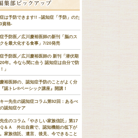
症は予防できます!! –認知症「予防」のた
3資格-
症予防医／広川慶裕医師の新刊「脳のス
クを最大化する食事」7/20発売
症予防医／広川慶裕医師の 新刊「潜伏期
20年。今なら間に合う 認知症は自分で防
！」
慶裕医師の、認知症予防のことがよく分
『認トレ®️ベーシック講座』開講！
キー先生の認知症コラム第92回：あるべ
の認知症ケア
先生のコラム「やさしい家族信託」第17
Ｑ＆Ａ 外出自粛で、認知機能の低下が
。家族信託、遺言、後見、今できること