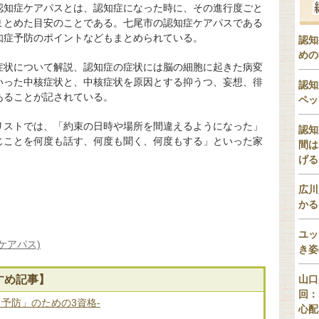
認知症ケアパスとは、認知症になった時に、その進行度ごと
まとめた目安のことである。七尾市の認知症ケアパスである
知症予防のポイントなどもまとめられている。
認知
めの
症状について解説、認知症の症状には脳の細胞に起きた病変
いった中核症状と、中核症状を原因とする抑うつ、妄想、徘
認知
あることが記されている。
ペッ
リストでは、「約束の日時や場所を間違えるようになった」
認知
じことを何度も話す、何度も聞く、何度もする」といった家
間は
。
げる
広川
かる
ユッ
ケアパス)
き姿
すめ記事】
山口
回：
「予防」のための3資格-
心配