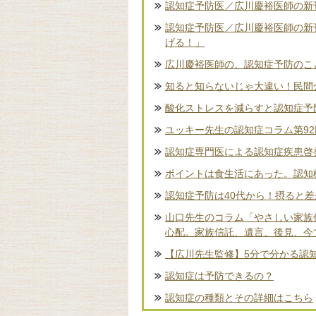
認知症予防医／広川慶裕医師の新刊
認知症予防医／広川慶裕医師の新
げる！」
広川慶裕医師の、認知症予防のこ
知ると知らないじゃ大違い！民間
酸化ストレスを減らすと認知症予
ユッキー先生の認知症コラム第9
認知症専門医による認知症疾患啓
ポイントは食生活にあった。認知
認知症予防は40代から！摂ると
山口先生のコラム「やさしい家族
心配。家族信託、遺言、後見、今
【広川先生監修】5分で分かる認
認知症は予防できるの？
認知症の種類とその詳細はこちら