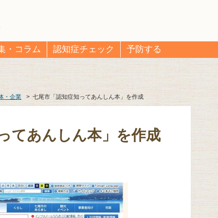
集・コラム
認知症チェック
予防する
体・企業
>
七尾市「認知症知ってあんしん本」を作成
ってあんしん本」を作成