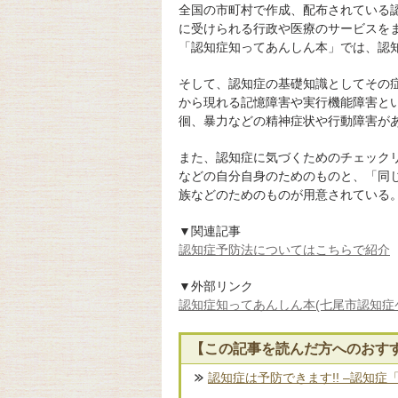
全国の市町村で作成、配布されている
に受けられる行政や医療のサービスを
「認知症知ってあんしん本」では、認
そして、認知症の基礎知識としてその
から現れる記憶障害や実行機能障害と
徊、暴力などの精神症状や行動障害が
また、認知症に気づくためのチェック
などの自分自身のためのものと、「同
族などのためのものが用意されている
▼関連記事
認知症予防法についてはこちらで紹介
▼外部リンク
認知症知ってあんしん本(七尾市認知症
【この記事を読んだ方へのおす
認知症は予防できます!! –認知症