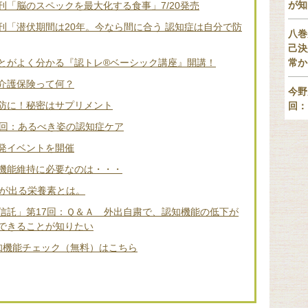
が知
「脳のスペックを最大化する食事」7/20発売
刊「潜伏期間は20年。今なら間に合う 認知症は自分で防
八巻
己決
とがよく分かる『認トレ®️ベーシック講座』開講！
常か
介護保険って何？
今野
防に！秘密はサプリメント
回：
2回：あるべき姿の認知症ケア
発イベントを開催
機能維持に必要なのは・・・
差が出る栄養素とは。
信託」第17回：Ｑ＆Ａ 外出自粛で、認知機能の低下が
できることが知りたい
知機能チェック（無料）はこちら