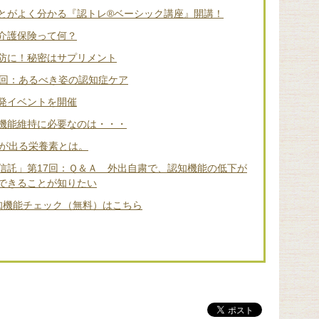
とがよく分かる『認トレ®️ベーシック講座』開講！
介護保険って何？
防に！秘密はサプリメント
2回：あるべき姿の認知症ケア
発イベントを開催
機能維持に必要なのは・・・
差が出る栄養素とは。
信託」第17回：Ｑ＆Ａ 外出自粛で、認知機能の低下が
できることが知りたい
知機能チェック（無料）はこちら