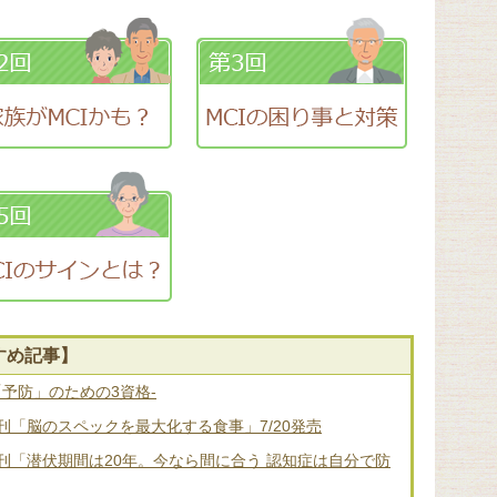
すめ記事】
「予防」のための3資格-
「脳のスペックを最大化する食事」7/20発売
刊「潜伏期間は20年。今なら間に合う 認知症は自分で防