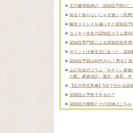
広川慶裕医師の、認知症予防のこ
知ると知らないじゃ大違い！民間
酸化ストレスを減らすと認知症予
ユッキー先生の認知症コラム第9
認知症専門医による認知症疾患啓
ポイントは食生活にあった。認知
認知症予防は40代から！摂ると
山口先生のコラム「やさしい家族
心配。家族信託、遺言、後見、今
【広川先生監修】5分で分かる認
認知症は予防できるの？
認知症の種類とその詳細はこちら