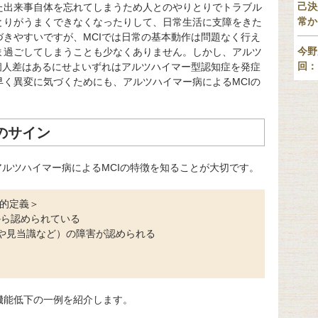
己決
た出来事自体を忘れてしまうため人とのやりとりでトラブル
常か
とりがうまくできなくなったりして、日常生活に支障をきた
きやすいですが、MCIでは日常の基本動作は問題なく行え
今野
ま過ごしてしまうことも少なくありません。しかし、アルツ
回：
個人差はあるにせよいずれはアルツハイマー型認知症を発症
く異変に気づくためにも、アルツハイマー病によるMCIの
のサイン
アルツハイマー病によるMCIの特徴を知ることが大切です。
床的定義＞
から認められている
や見当識など）の障害が認められる
機能低下の一例を紹介します。