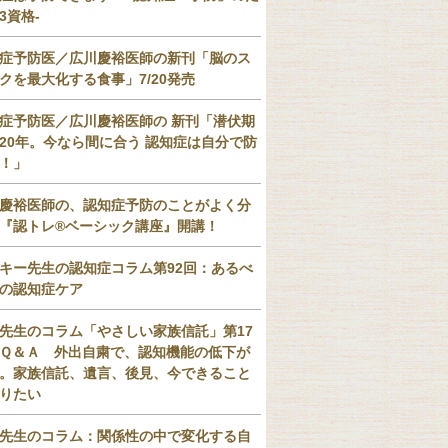
3資格-
症予防医／広川慶裕医師の新刊「脳のス
クを最大化する食事」7/20発売
症予防医／広川慶裕医師の 新刊「潜伏期
20年。今なら間に合う 認知症は自分で防
！」
慶裕医師の、認知症予防のことがよく分
『認トレ®️ベーシック講座』開講！
キー先生の認知症コラム第92回：あるべ
の認知症ケア
先生のコラム「やさしい家族信託」第17
Ｑ＆Ａ 外出自粛で、認知機能の低下が
。家族信託、遺言、後見、今できること
りたい
先生のコラム：関係性の中で変化する自