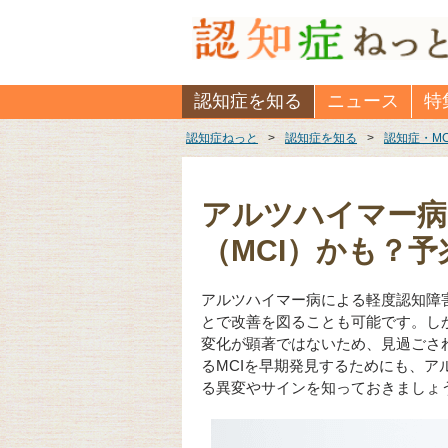
認知症を知る
ニュース
特
認知症ねっと
>
認知症を知る
>
認知症・M
アルツハイマー病
（MCI）かも？
アルツハイマー病による軽度認知障
とで改善を図ることも可能です。し
変化が顕著ではないため、見過ごさ
るMCIを早期発見するためにも、ア
る異変やサインを知っておきましょ