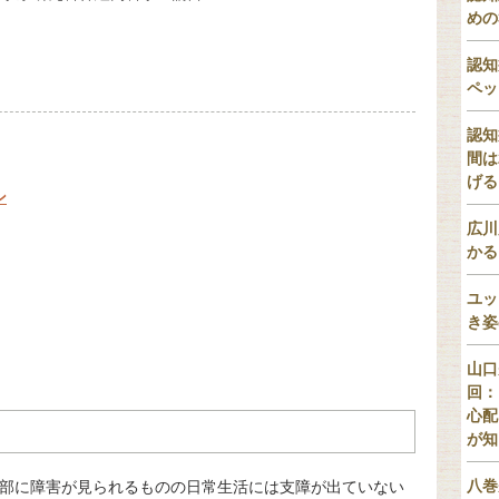
めの
認知
ペッ
認知
間は
げる
ン
広川
かる
ユッ
き姿
山口
回：
心配
が知
八巻
の一部に障害が見られるものの日常生活には支障が出ていない