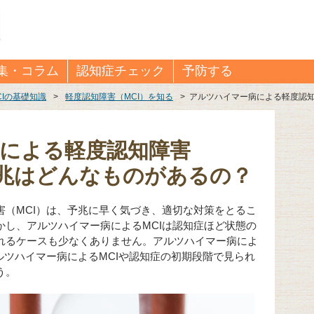
集・コラム
認知症チェック
予防する
CIの基礎知識
>
軽度認知障害（MCI）を知る
>
アルツハイマー病による軽度認知
による軽度認知障害
予兆はどんなものがあるの？
害（MCI）は、予兆に早く気づき、適切な対策をとるこ
かし、アルツハイマー病によるMCIは認知症ほど状態の
れるケースも少なくありません。アルツハイマー病によ
ルツハイマー病によるMCIや認知症の初期段階で見られ
う。