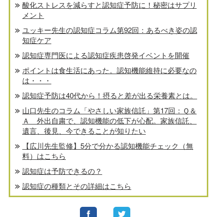
酸化ストレスを減らすと認知症予防に！秘密はサプリ
メント
ユッキー先生の認知症コラム第92回：あるべき姿の認
知症ケア
認知症専門医による認知症疾患啓発イベントを開催
ポイントは食生活にあった。認知機能維持に必要なの
は・・・
認知症予防は40代から！摂ると差が出る栄養素とは。
山口先生のコラム「やさしい家族信託」第17回：Ｑ＆
Ａ 外出自粛で、認知機能の低下が心配。家族信託、
遺言、後見、今できることが知りたい
【広川先生監修】5分で分かる認知機能チェック（無
料）はこちら
認知症は予防できるの？
認知症の種類とその詳細はこちら