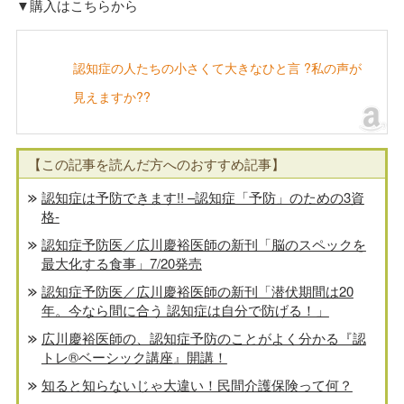
▼購入はこちらから
認知症の人たちの小さくて大きなひと言 ?私の声が
見えますか??
【この記事を読んだ方へのおすすめ記事】
認知症は予防できます!! –認知症「予防」のための3資
格-
認知症予防医／広川慶裕医師の新刊「脳のスペックを
最大化する食事」7/20発売
認知症予防医／広川慶裕医師の新刊「潜伏期間は20
年。今なら間に合う 認知症は自分で防げる！」
広川慶裕医師の、認知症予防のことがよく分かる『認
トレ®️ベーシック講座』開講！
知ると知らないじゃ大違い！民間介護保険って何？