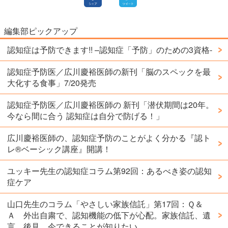
編集部ピックアップ
認知症は予防できます!! –認知症「予防」のための3資格-
認知症予防医／広川慶裕医師の新刊「脳のスペックを最
大化する食事」7/20発売
認知症予防医／広川慶裕医師の 新刊「潜伏期間は20年。
今なら間に合う 認知症は自分で防げる！」
広川慶裕医師の、認知症予防のことがよく分かる『認ト
レ®️ベーシック講座』開講！
ユッキー先生の認知症コラム第92回：あるべき姿の認知
症ケア
山口先生のコラム「やさしい家族信託」第17回：Ｑ＆
Ａ 外出自粛で、認知機能の低下が心配。家族信託、遺
言、後見、今できることが知りたい