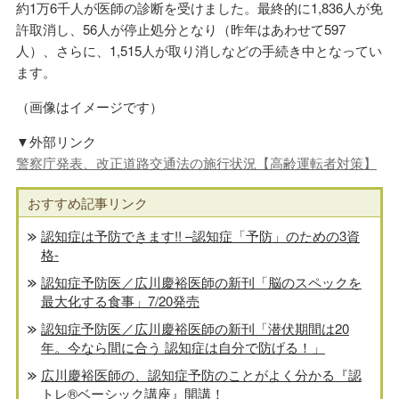
約1万6千人が医師の診断を受けました。最終的に1,836人が免
許取消し、56人が停止処分となり（昨年はあわせて597
人）、さらに、1,515人が取り消しなどの手続き中となってい
ます。
（画像はイメージです）
▼外部リンク
警察庁発表、改正道路交通法の施行状況【高齢運転者対策】
おすすめ記事リンク
認知症は予防できます!! –認知症「予防」のための3資
格-
認知症予防医／広川慶裕医師の新刊「脳のスペックを
最大化する食事」7/20発売
認知症予防医／広川慶裕医師の新刊「潜伏期間は20
年。今なら間に合う 認知症は自分で防げる！」
広川慶裕医師の、認知症予防のことがよく分かる『認
トレ®️ベーシック講座』開講！