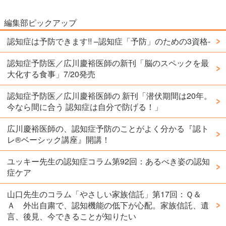
編集部ピックアップ
認知症は予防できます!! –認知症「予防」のための3資格-
認知症予防医／広川慶裕医師の新刊「脳のスペックを最
大化する食事」7/20発売
認知症予防医／広川慶裕医師の 新刊「潜伏期間は20年。
今なら間に合う 認知症は自分で防げる！」
広川慶裕医師の、認知症予防のことがよく分かる『認ト
レ®️ベーシック講座』開講！
ユッキー先生の認知症コラム第92回：あるべき姿の認知
症ケア
山口先生のコラム「やさしい家族信託」第17回：Ｑ＆
Ａ 外出自粛で、認知機能の低下が心配。家族信託、遺
言、後見、今できることが知りたい