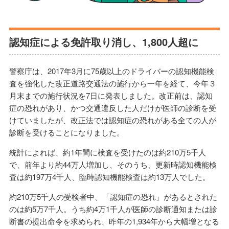
認知症による免許取り消し、1,800人超に
警察庁は、2017年3月に75歳以上のドライバーの認知機能検
査を強化した改正道路交通法の施行から一年を経て、今年３
月末までの施行状況を7日に発表しました。改正前は、認知
症の恐れがあり、かつ交通違反した人だけが医師の診断を受
けていましたが、改正法では認知症の恐れがある全ての人が
診断を受けることになりました。
統計によれば、約1年間に検査を受けたのは約210万5千人
で、前年より約44万人増加し、そのうち、更新時認知機能検
査は約197万4千人、臨時認知機能検査は約13万人でした。
約210万5千人の受検者中、「認知症の恐れ」があるとされた
のは約5万7千人。うち約4万1千人が医師の診断通知または診
断書の提出命令を求められ、昨年の1,934年から大幅増となる