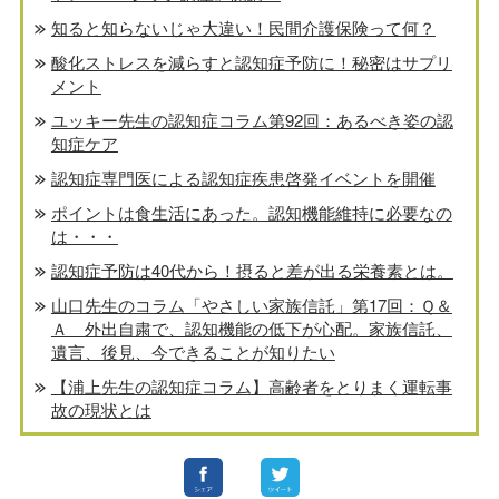
知ると知らないじゃ大違い！民間介護保険って何？
酸化ストレスを減らすと認知症予防に！秘密はサプリ
メント
ユッキー先生の認知症コラム第92回：あるべき姿の認
知症ケア
認知症専門医による認知症疾患啓発イベントを開催
ポイントは食生活にあった。認知機能維持に必要なの
は・・・
認知症予防は40代から！摂ると差が出る栄養素とは。
山口先生のコラム「やさしい家族信託」第17回：Ｑ＆
Ａ 外出自粛で、認知機能の低下が心配。家族信託、
遺言、後見、今できることが知りたい
【浦上先生の認知症コラム】高齢者をとりまく運転事
故の現状とは