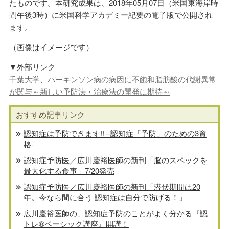
たものです。本研究成果は、2018年05月07日（米国東海岸時
間午後3時）に米国科学アカデミー紀要の電子版で公開され
ます。
（画像はイメージです）
▼外部リンク
千葉大学、パーキンソン病の病因に不飽和脂肪酸の代謝異常
が関与～新しい予防法・治療法の開発に期待～
おすすめ記事リンク
認知症は予防できます!! –認知症「予防」のための3資
格-
認知症予防医／広川慶裕医師の新刊「脳のスペックを
最大化する食事」7/20発売
認知症予防医／広川慶裕医師の新刊「潜伏期間は20
年。今なら間に合う 認知症は自分で防げる！」
広川慶裕医師の、認知症予防のことがよく分かる『認
トレ®️ベーシック講座』開講！