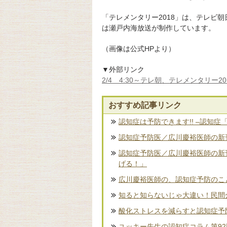
「テレメンタリー2018」は、テレビ
は瀬戸内海放送が制作しています。
（画像は公式HPより）
▼外部リンク
2/4 4:30～テレ朝、テレメンタリー
おすすめ記事リンク
認知症は予防できます!! –認知症
認知症予防医／広川慶裕医師の新刊
認知症予防医／広川慶裕医師の新
げる！」
広川慶裕医師の、認知症予防のこ
知ると知らないじゃ大違い！民間
酸化ストレスを減らすと認知症予
ユッキー先生の認知症コラム第9