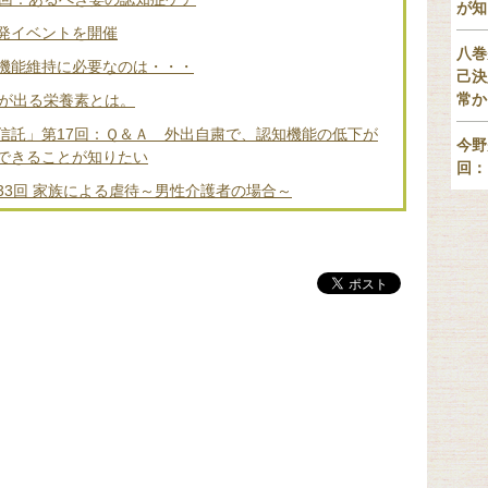
が知
発イベントを開催
八巻
機能維持に必要なのは・・・
己決
常か
差が出る栄養素とは。
信託」第17回：Ｑ＆Ａ 外出自粛で、認知機能の低下が
今野
できることが知りたい
回：
33回 家族による虐待～男性介護者の場合～