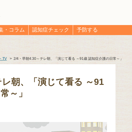
集・コラム
認知症チェック
予防する
・TV
>
2/4・早朝4:30～テレ朝、「演じて看る ～91歳 認知症介護の日常～」
～テレ朝、「演じて看る ～91
日常～」