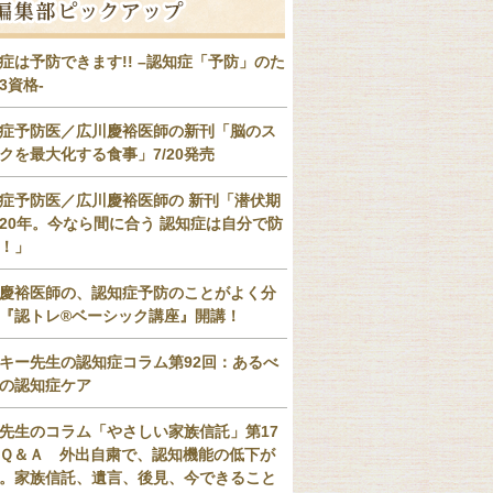
症は予防できます!! –認知症「予防」のた
3資格-
症予防医／広川慶裕医師の新刊「脳のス
クを最大化する食事」7/20発売
症予防医／広川慶裕医師の 新刊「潜伏期
20年。今なら間に合う 認知症は自分で防
！」
慶裕医師の、認知症予防のことがよく分
『認トレ®️ベーシック講座』開講！
キー先生の認知症コラム第92回：あるべ
の認知症ケア
先生のコラム「やさしい家族信託」第17
Ｑ＆Ａ 外出自粛で、認知機能の低下が
。家族信託、遺言、後見、今できること