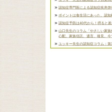
認知症専門医による認知症疾患啓
ポイントは食生活にあった。認知
認知症予防は40代から！摂ると
山口先生のコラム「やさしい家族
心配。家族信託、遺言、後見、今
ユッキー先生の認知症コラム：第