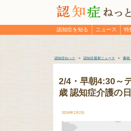
認知症を知る
ニュース
特
認知症ねっと
>
認知症最新ニュース
>
書籍
2/4・早朝4:30
歳 認知症介護の
2018年2月2日