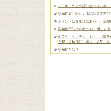
ユッキー先生の認知症コラム第9
認知症専門医による認知症疾患啓
ポイントは食生活にあった。認知
認知症予防は40代から！摂ると
山口先生のコラム「やさしい家族
心配。家族信託、遺言、後見、今
認知症とは？