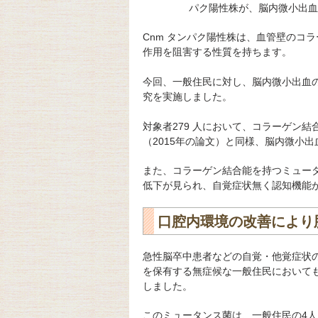
パク陽性株が、脳内微小出血
Cnm タンパク陽性株は、血管壁のコ
作用を阻害する性質を持ちます。
今回、一般住民に対し、脳内微小出血
究を実施しました。
対象者279 人において、コラーゲン
（2015年の論文）と同様、脳内微小出
また、コラーゲン結合能を持つミュー
低下が見られ、自覚症状無く認知機能
口腔内環境の改善により
急性脳卒中患者などの自覚・他覚症状
を保有する無症候な一般住民において
しました。
このミュータンス菌は、一般住民の4