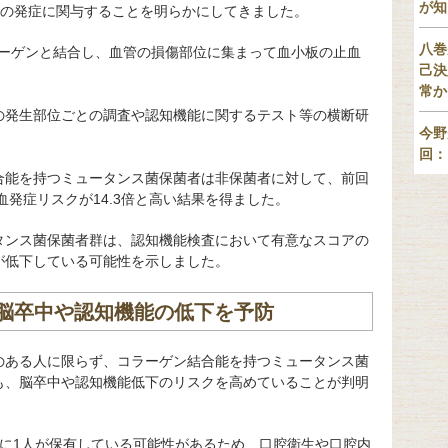
が知
の発症に関与することを明らかにしてきました。
八巻
ラーゲンと結合し、血管の損傷部位に集まって血小板の止血
己決
常か
の発生部位ごとの調査や認知機能に関するテスト等の横断研
今野
回：
結合能を持つミュータンス菌保菌者は非保菌者に対して、前回
血発症リスクが14.3倍と高い結果を得ました。
タンス菌保菌者群は、認知機能検査において有意なスコアの
が低下している可能性を示しました。
脳卒中や認知機能の低下を予防
のある人に限らず、コラーゲン結合能を持つミュータンス菌
も、脳卒中や認知機能低下のリスクを高めていることが判明
人に1人が保有している可能性があるため、口腔衛生や口腔内